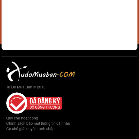
Tự Do Mua Bán © 2013
Quy chế hoạt động
Chính sách bảo mật thông tin cá nhân
Cơ chế giải quyết tranh chấp