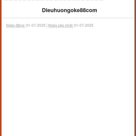
Dieuhuongoke88com
Ngày đăng:
01-07-2025 |
Ngày cập nhật:
01-07-2025