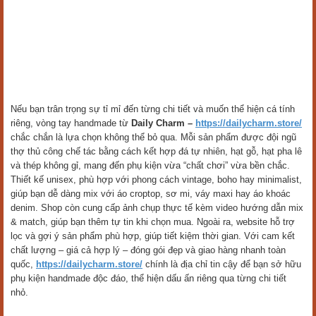
Nếu bạn trân trọng sự tỉ mỉ đến từng chi tiết và muốn thể hiện cá tính
riêng, vòng tay handmade từ
Daily Charm –
https://dailycharm.store/
chắc chắn là lựa chọn không thể bỏ qua. Mỗi sản phẩm được đội ngũ
thợ thủ công chế tác bằng cách kết hợp đá tự nhiên, hạt gỗ, hạt pha lê
và thép không gỉ, mang đến phụ kiện vừa “chất chơi” vừa bền chắc.
Thiết kế unisex, phù hợp với phong cách vintage, boho hay minimalist,
giúp bạn dễ dàng mix với áo croptop, sơ mi, váy maxi hay áo khoác
denim. Shop còn cung cấp ảnh chụp thực tế kèm video hướng dẫn mix
& match, giúp bạn thêm tự tin khi chọn mua. Ngoài ra, website hỗ trợ
lọc và gợi ý sản phẩm phù hợp, giúp tiết kiệm thời gian. Với cam kết
chất lượng – giá cả hợp lý – đóng gói đẹp và giao hàng nhanh toàn
quốc,
https://dailycharm.store/
chính là địa chỉ tin cậy để bạn sở hữu
phụ kiện handmade độc đáo, thể hiện dấu ấn riêng qua từng chi tiết
nhỏ.