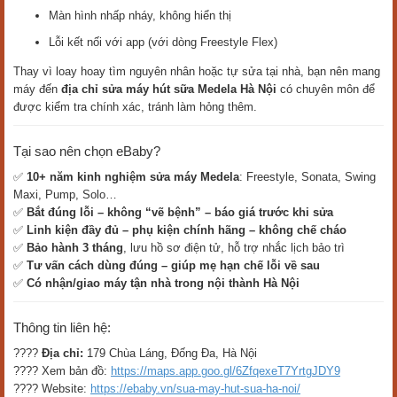
Màn hình nhấp nháy, không hiển thị
Lỗi kết nối với app (với dòng Freestyle Flex)
Thay vì loay hoay tìm nguyên nhân hoặc tự sửa tại nhà, bạn nên mang
máy đến
địa chỉ sửa máy hút sữa Medela Hà Nội
có chuyên môn để
được kiểm tra chính xác, tránh làm hỏng thêm.
Tại sao nên chọn eBaby?
✅
10+ năm kinh nghiệm sửa máy Medela
: Freestyle, Sonata, Swing
Maxi, Pump, Solo…
✅
Bắt đúng lỗi – không “vẽ bệnh” – báo giá trước khi sửa
✅
Linh kiện đầy đủ – phụ kiện chính hãng – không chế cháo
✅
Bảo hành 3 tháng
, lưu hồ sơ điện tử, hỗ trợ nhắc lịch bảo trì
✅
Tư vấn cách dùng đúng – giúp mẹ hạn chế lỗi về sau
✅
Có nhận/giao máy tận nhà trong nội thành Hà Nội
Thông tin liên hệ:
????
Địa chỉ:
179 Chùa Láng, Đống Đa, Hà Nội
???? Xem bản đồ:
https://maps.app.goo.gl/6ZfqexeT7YrtgJDY9
???? Website:
https://ebaby.vn/sua-may-hut-sua-ha-noi/