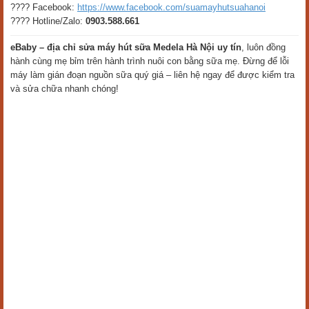
???? Facebook:
https://www.facebook.com/suamayhutsuahanoi
???? Hotline/Zalo:
0903.588.661
eBaby – địa chỉ sửa máy hút sữa Medela Hà Nội uy tín
, luôn đồng
hành cùng mẹ bỉm trên hành trình nuôi con bằng sữa mẹ. Đừng để lỗi
máy làm gián đoạn nguồn sữa quý giá – liên hệ ngay để được kiểm tra
và sửa chữa nhanh chóng!