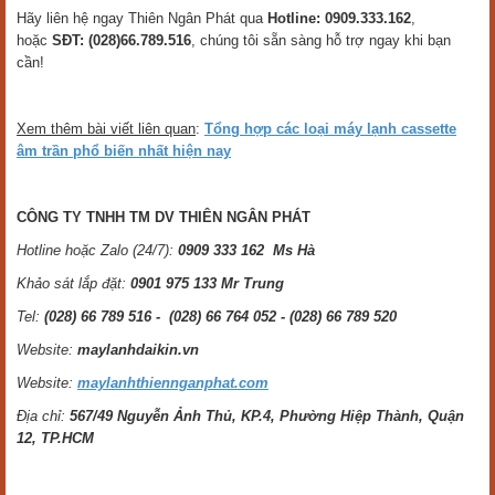
Hãy liên hệ ngay Thiên Ngân Phát qua
Hotline: 0909.333.162
,
hoặc
SĐT: (028)66.789.516
, chúng tôi sẵn sàng hỗ trợ ngay khi bạn
cần!
Xem thêm bài viết liên quan
:
Tổng hợp các loại máy lạnh cassette
âm trần phổ biến nhất hiện nay
CÔNG TY TNHH TM DV THIÊN NGÂN PHÁT
Hotline hoặc Zalo (24/7):
0909 333 162 Ms Hà
Khảo sát lắp đặt:
0901 975 133 Mr Trung
Tel:
(028) 66 789 516 - (028) 66 764 052 - (028) 66 789 520
Website:
maylanhdaikin.vn
Website:
maylanhthiennganphat.com
Địa chỉ:
567/49 Nguyễn Ảnh Thủ, KP.4, Phường Hiệp Thành, Quận
12, TP.HCM