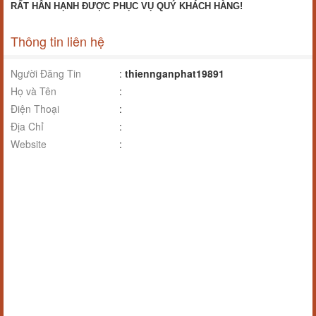
RẤT HÂN HẠNH ĐƯỢC PHỤC VỤ QUÝ KHÁCH HÀNG!
Thông tin liên hệ
Người Đăng Tin
:
thiennganphat19891
Họ và Tên
:
Điện Thoại
:
Địa Chỉ
:
Website
: