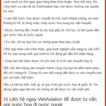
cạnh tranh và thời gian giao hàng theo thỏa thuận. Hơn thế nữa, khi
chọn dịch vụ vận tải tại VietAviation bạn còn được hưởng các quyền
lợi như:
+Cam kết nước hoa được chuyển đi một cách nhanh chóng, an toàn.
Không bị vỡ, bị hỏng hoặc chảy nước hoa trong lúc vận chuyển.
+Được hướng dẫn chuẩn bị các loại giấy tờ, thủ tục có liên quan đến
gửi nước hóa đi nước ngoài.
+Tư vấn, hỗ trợ làm thủ tục thông quan theo tiêu chuẩn.
+Đội ngũ nhân viên thân thiện, giàu kinh nghiệm sẵn sàng tư vấn 24/7,
hỗ trợ bạn trong suốt quá trình từ khi đóng gói đến khi nhận hàng.
+Giúp bạn tiết kiệm được chi phí nhờ lộ trình vận chuyển hợp lý.
Mỗi một đơn hàng vận chuyển thành công của bạn là niềm hạnh phúc
đối với chúng tôi. Chúng tôi cam kết mang đến dịch vụ vận chuyển trọn
gói, an toàn, tiết kiệm.
Nếu có bất kỳ thắc mắc gì về quy trình gửi nước hoa đi quốc tế. Xin
đừng ngần ngại liên hệ với chúng tôi để được tư vấn miễn phí.
IX Liên hệ ngay VietAviation để được tư vấn
gửi nước hoa đi nước ngoài.