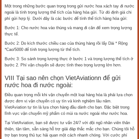
Một trong những bước quan trọng trong gửi nước hoa xách tay đi nước
ngoài là tính trọng lượng thể tích của hàng hóa gửi. Từ đó định giá chi
phí gửi hợp lý. Dưới đây là các bước để tính thể tích hàng hóa gửi:
Bước 1: Cho nước hoa vào thùng và mang đi cân để xem trọng lượng
thực tế.
Bước 2: Do kích thước chiều cao của thùng hàng rồi lấy Dài * Rộng
*Cao/5000 để tính trọng lượng từ thể tích.
Bước 3: So sánh trọng lượng thực ở bước 1 và trọng lượng thể tích ở
bước 2. Phí vận chuyển sẽ được tính theo trọng lượng lớn hơn.
VIII Tại sao nên chọn VietAviationn để gửi
nước hoa đi nước ngoài:
Điều quan trọng mỗi khi vận chuyển một loại hàng hóa là phải lựa chọn
được đơn vị vận chuyển có uy tín và kinh nghiệm lâu năm.
VietAviation tự tin là lựa chọn hàng đầu dành cho bạn. Đặc biệt trong
lĩnh vực vận chuyển mỹ phẩm có mùi ra nước ngoài như nước hoa.
Tại VietAviation, bạn sẽ được tư vấn 24/7 với đội ngũ nhân viên thân
thiện, tận tâm, sẵn sàng hỗ trợ giải đáp thắc mắc cho bạn. Chúng tôi hỗ
trợ bạn trong thủ tục hải quan một cách nhanh chóng. Với cước phí