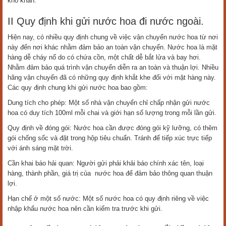
khó khăn.
II Quy định khi gửi nước hoa đi nước ngoài.
Hiện nay, có nhiều quy định chung về việc vận chuyển nước hoa từ nơi
này đến nơi khác nhằm đảm bảo an toàn vận chuyển. Nước hoa là mặt
hàng dễ cháy nổ do có chứa cồn, một chất dễ bắt lửa và bay hơi.
Nhằm đảm bảo quá trình vận chuyển diễn ra an toàn và thuận lợi. Nhiều
hãng vận chuyển đã có những quy định khắt khe đối với mặt hàng này.
Các quy định chung khi gửi nước hoa bao gồm:
Dung tích cho phép: Một số nhà vận chuyển chỉ chấp nhận gửi nước
hoa có duy tích 100ml mỗi chai và giới hạn số lượng trong mỗi lần gửi.
Quy định về đóng gói: Nước hoa cần được đóng gói kỹ lưỡng, có thêm
gói chống sốc và đặt trong hộp tiêu chuẩn. Tránh để tiếp xúc trực tiếp
với ánh sáng mặt trời.
Cần khai báo hải quan: Người gửi phải khải báo chính xác tên, loại
hàng, thành phần, giá trị của nước hoa để đảm bảo thông quan thuận
lợi.
Hạn chế ở một số nước: Một số nước hoa có quy định riêng về việc
nhập khẩu nước hoa nên cần kiểm tra trước khi gửi.