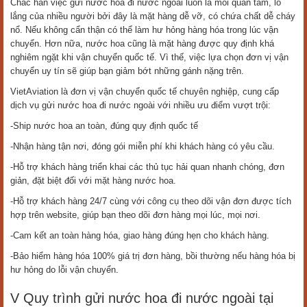
Chắc hẳn việc gửi nước hoa đi nước ngoài luôn là mối quan tâm, lo
lắng của nhiều người bởi đây là mặt hàng dễ vỡ, có chứa chất dễ cháy
nổ. Nếu không cẩn thận có thể làm hư hỏng hàng hóa trong lúc vận
chuyển. Hơn nữa, nước hoa cũng là mặt hàng được quy định khá
nghiêm ngặt khi vận chuyển quốc tế. Vì thế, việc lựa chọn đơn vị vận
chuyển uy tín sẽ giúp bạn giảm bớt những gánh nặng trên.
VietAviation là đơn vị vận chuyển quốc tế chuyên nghiệp, cung cấp
dịch vụ gửi nước hoa đi nước ngoài với nhiều ưu điểm vượt trội:
-Ship nước hoa an toàn, đúng quy định quốc tế
-Nhận hàng tận nơi, đóng gói miễn phí khi khách hàng có yêu cầu.
-Hỗ trợ khách hàng triển khai các thủ tục hải quan nhanh chóng, đơn
giản, đặt biệt đối với mặt hàng nước hoa.
-Hỗ trợ khách hàng 24/7 cùng với công cụ theo dõi vận đơn được tích
hợp trên website, giúp bạn theo dõi đơn hàng mọi lúc, mọi nơi.
-Cam kết an toàn hàng hóa, giao hàng đúng hẹn cho khách hàng.
-Bảo hiểm hàng hóa 100% giá trị đơn hàng, bồi thường nếu hàng hóa bị
hư hỏng do lỗi vận chuyển.
V Quy trình gửi nước hoa đi nước ngoài tại