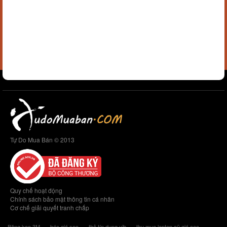
Tự Do Mua Bán © 2013
Quy chế hoạt động
Chính sách bảo mật thông tin cá nhân
Cơ chế giải quyết tranh chấp
Băng keo 3M
báo giá seo
thẻ tín dụng vib
thu mua laptop cũ giá cao