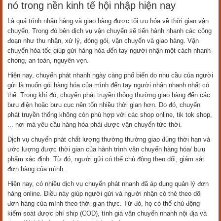
nó trong nền kinh tế hội nhập hiện nay
Là quá trình nhận hàng và giao hàng được tối ưu hóa về thời gian vận
chuyển. Trong đó bên dịch vụ vận chuyển sẽ tiến hành nhanh các công
đoạn như thu nhận, xử lý, đóng gói, vận chuyển và giao hàng. Vận
chuyển hỏa tốc giúp gửi hàng hóa đến tay người nhận một cách nhanh
chóng, an toàn, nguyên vẹn.
Hiện nay, chuyển phát nhanh ngày càng phổ biến do nhu cầu của người
gửi là muốn gói hàng hóa của mình đến tay người nhận nhanh nhất có
thể. Trong khí đó, chuyển phát truyền thống thường giao hàng đến các
bưu điện hoặc bưu cục nên tốn nhiều thời gian hơn. Do đó, chuyển
phát truyền thống không còn phù hợp với các shop online, tik tok shop,
... nơi mà yêu cầu hàng hóa phải được vận chuyển tức thời.
Dịch vụ chuyển phát chất lượng thường thường giao đúng thời hạn và
ước lượng được thời gian của hành trình vận chuyển hàng hóa/ bưu
phẩm xác định. Từ đó, người gửi có thể chủ động theo dõi, giám sát
đơn hàng của mình.
Hiện nay, có nhiều dịch vụ chuyển phát nhanh đã áp dụng quản lý đơn
hàng online. Điều này giúp người gửi và người nhận có thẻ theo dõi
đơn hàng của mình theo thời gian thực. Từ đó, họ có thể chủ động
kiểm soát được phí ship (COD), tính giá vận chuyển nhanh nội địa và