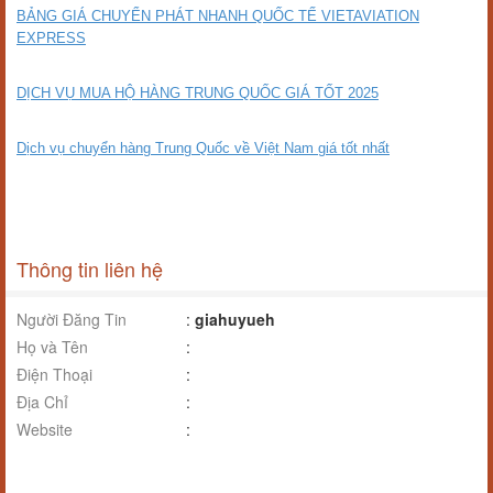
BẢNG GIÁ CHUYỂN PHÁT NHANH QUỐC TẾ VIETAVIATION
EXPRESS
DỊCH VỤ MUA HỘ HÀNG TRUNG QUỐC GIÁ TỐT 2025
Dịch vụ chuyển hàng Trung Quốc về Việt Nam giá tốt nhất
Thông tin liên hệ
Người Đăng Tin
:
giahuyueh
Họ và Tên
:
Điện Thoại
:
Địa Chỉ
:
Website
: