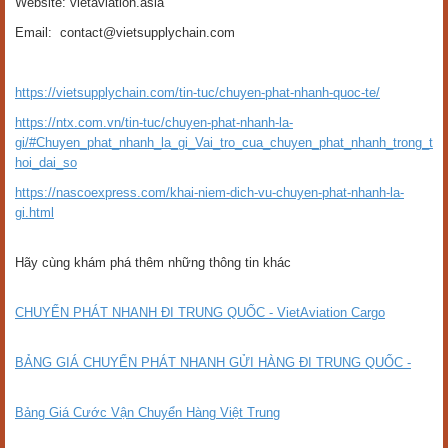
Website: vietaviation.asia
Email: contact@vietsupplychain.com
https://vietsupplychain.com/tin-tuc/chuyen-phat-nhanh-quoc-te/
https://ntx.com.vn/tin-tuc/chuyen-phat-nhanh-la-
gi/#Chuyen_phat_nhanh_la_gi_Vai_tro_cua_chuyen_phat_nhanh_trong_t
hoi_dai_so
https://nascoexpress.com/khai-niem-dich-vu-chuyen-phat-nhanh-la-
gi.html
Hãy cùng khám phá thêm những thông tin khác
CHUYỂN PHÁT NHANH ĐI TRUNG QUỐC - VietAviation Cargo
BẢNG GIÁ CHUYỂN PHÁT NHANH GỬI HÀNG ĐI TRUNG QUỐC -
Bảng Giá Cước Vận Chuyển Hàng Việt Trung