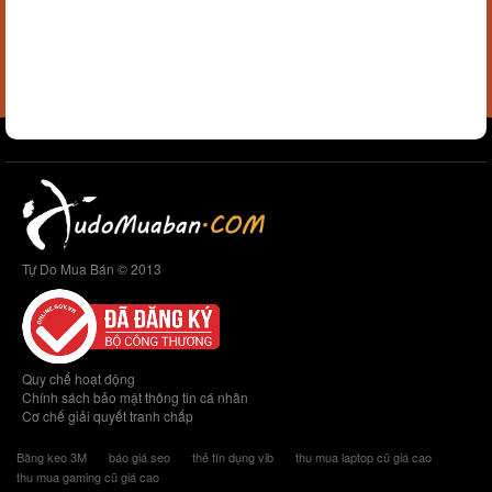
Tự Do Mua Bán © 2013
Quy chế hoạt động
Chính sách bảo mật thông tin cá nhân
Cơ chế giải quyết tranh chấp
Băng keo 3M
báo giá seo
thẻ tín dụng vib
thu mua laptop cũ giá cao
thu mua gaming cũ giá cao