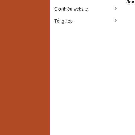
độn
Giới thiệu website
Vì l
Hàn
Tổng hợp
- H
- M
- B
- Gi
- H
- T
- c
- H
Để 
Tel
Tel
Ema
Ema