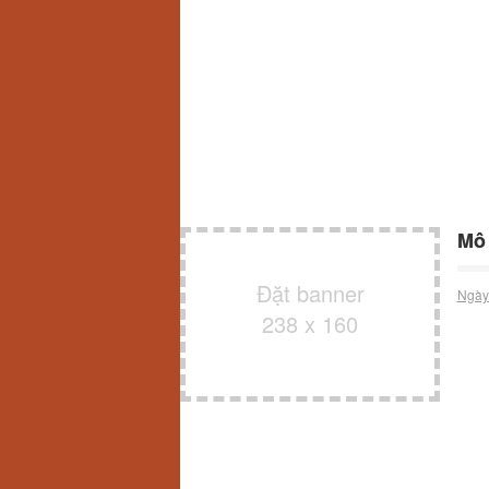
Mô 
Đặt banner
Ngày
238 x 160