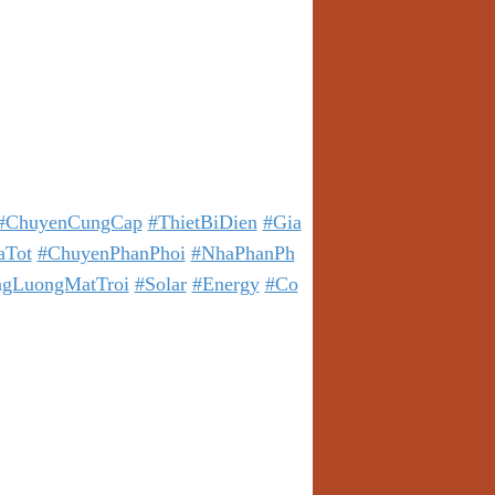
ồng 2, P. Dĩ An, TP. Dĩ An, Tỉnh
»»»»»»»»»»»»»»»»»»»»»»»
 CÔNG NGHIỆP & TỰ ĐỘNG
#ChuyenCungCap
#ThietBiDien
#Gia
aTot
#ChuyenPhanPhoi
#NhaPhanPh
gLuongMatTroi
#Solar
#Energy
#Co