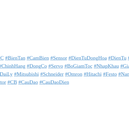
site: hoanganhphuong.com
g Ty TNHH Hoàng Anh Phương
 phòng: 23 Đường D - Khu đô thị TTHC TP Dĩ An, KP. Nhị Đ
h Dương, Việt Nam
»»»»»»»»»»»»»»»»»»»»»»»»»»»»»»»»»»»»»»»»»»»»»»»»»»
UYÊN NHẬP KHẨU VÀ PHÂN PHỐI THIẾT BỊ ĐIỆN
A
LC
#BienTan
#CamBien
#Sensor
#DienTuDongHoa
#DienTu
#ChinhHang
#DongCo
#Servo
#BoGiamToc
#NhapKhau
#Gi
DaiLy
#Mitsubishi
#Schneider
#Omron
#Hitachi
#Festo
#Nan
tor
#CB
#CauDao
#CauDaoDien
 số dòng FX Mitsubishi:
1N-60MR,
1N-60MT,
S-14MR-ES/UL,
2N-10GM,