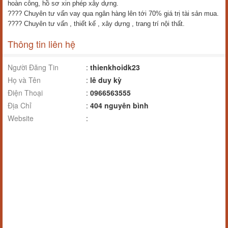
hoàn công, hồ sơ xin phép xây dựng.
???? Chuyên tư vấn vay qua ngân hàng lên tới 70% giá trị tài sản mua.​
???? Chuyên tư vấn , thiết kế , xây dựng , trang trí nội thất.
Thông tin liên hệ
Người Đăng Tin
:
thienkhoidk23
Họ và Tên
:
lê duy kỳ
Điện Thoại
:
0966563555
Địa Chỉ
:
404 nguyên bình
Website
: