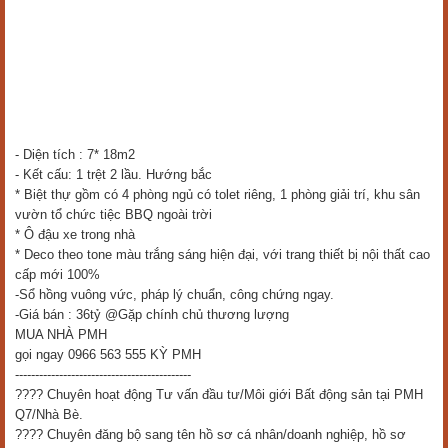
- Diện tích : 7* 18m2
- Kết cấu: 1 trệt 2 lầu. Hướng bắc
* Biệt thự gồm có 4 phòng ngủ có tolet riêng, 1 phòng giải trí, khu sân
vườn tổ chức tiệc BBQ ngoài trời
* Ô đậu xe trong nhà
* Deco theo tone màu trắng sáng hiện đại, với trang thiết bị nội thất cao
cấp mới 100%
-Sổ hồng vuông vức, pháp lý chuẩn, công chứng ngay.
-Giá bán : 36tỷ @Gặp chính chủ thương lượng
MUA NHÀ PMH
gọi ngay 0966 563 555 KỲ PMH
--------------------------------------------
???? Chuyên hoạt động Tư vấn đầu tư/Môi giới Bất động sản tại PMH
Q7/Nhà Bè.
???? Chuyên đăng bộ sang tên hồ sơ cá nhân/doanh nghiệp, hồ sơ