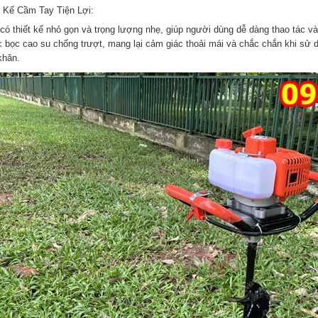
t Kế Cầm Tay Tiện Lợi:
có thiết kế nhỏ gọn và trọng lượng nhẹ, giúp người dùng dễ dàng thao tác và
 bọc cao su chống trượt, mang lại cảm giác thoải mái và chắc chắn khi sử d
khăn.