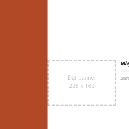
Máy
Đặt banner
Ngày
238 x 160