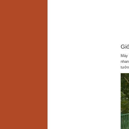
Gi
Máy 
nhan
tưởn