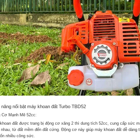
 năng nổi bật máy khoan đất Turbo TBD52
 Cơ Mạnh Mẽ 52cc:
khoan đất được trang bị động cơ xăng 2 thì dung tích 52cc, cung cấp sức mạn
 nhau, từ đất mềm đến đất cứng. Động cơ này giúp máy khoan đất dễ dàng t
tốn nhiều công sức.