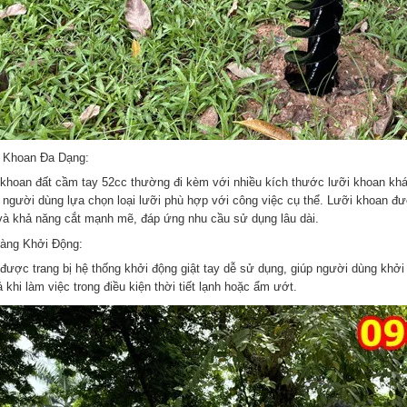
 Khoan Đa Dạng:
khoan đất cầm tay 52cc thường đi kèm với nhiều kích thước lưỡi khoan k
 người dùng lựa chọn loại lưỡi phù hợp với công việc cụ thể. Lưỡi khoan đ
và khả năng cắt mạnh mẽ, đáp ứng nhu cầu sử dụng lâu dài.
àng Khởi Động:
được trang bị hệ thống khởi động giật tay dễ sử dụng, giúp người dùng khở
 khi làm việc trong điều kiện thời tiết lạnh hoặc ẩm ướt.