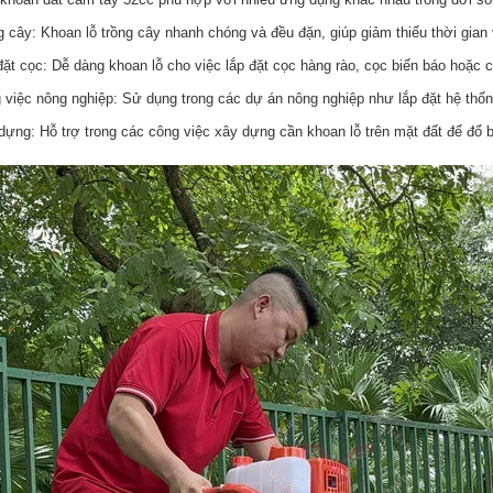
g cây: Khoan lỗ trồng cây nhanh chóng và đều đặn, giúp giảm thiểu thời gian
đặt cọc: Dễ dàng khoan lỗ cho việc lắp đặt cọc hàng rào, cọc biển báo hoặc c
 việc nông nghiệp: Sử dụng trong các dự án nông nghiệp như lắp đặt hệ thống
dựng: Hỗ trợ trong các công việc xây dựng cần khoan lỗ trên mặt đất để đổ 