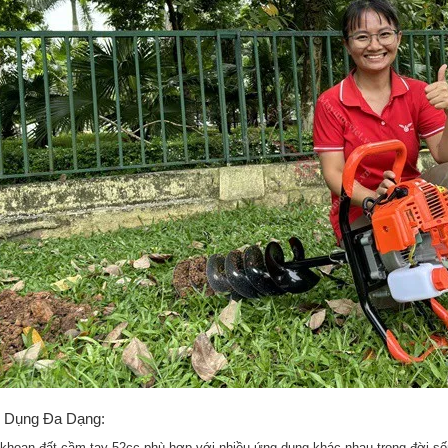
 Dụng Đa Dạng:
khoan đất cầm tay 52cc phù hợp với nhiều ứng dụng khác nhau trong đời số