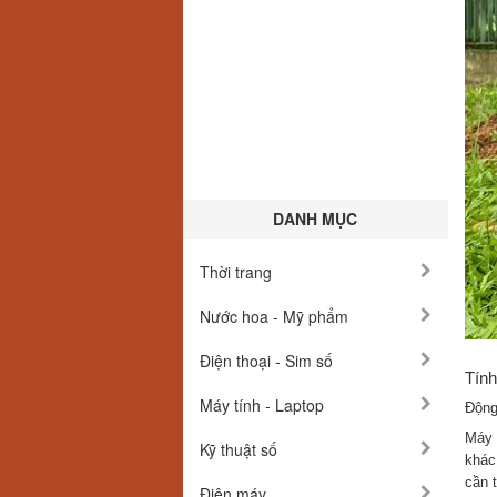
DANH MỤC
Thời trang
Nước hoa - Mỹ phẩm
Điện thoại - Sim số
Tính
Máy tính - Laptop
Động
Máy 
Kỹ thuật số
khác
cần 
Điện máy