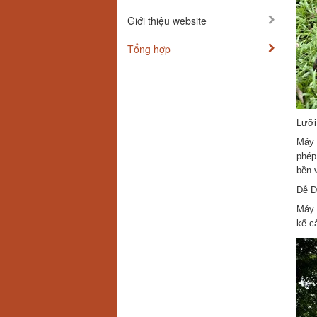
Giới thiệu website
Tổng hợp
Lưỡi
Máy 
phép
bền 
Dễ D
Máy 
kể cả