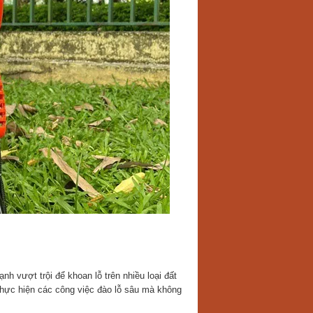
h vượt trội để khoan lỗ trên nhiều loại đất
hực hiện các công việc đào lỗ sâu mà không