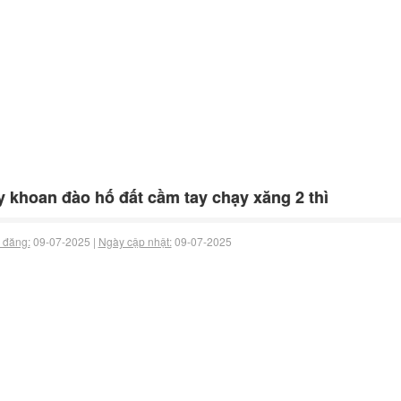
 khoan đào hố đất cầm tay chạy xăng 2 thì
 đăng:
09-07-2025 |
Ngày cập nhật:
09-07-2025