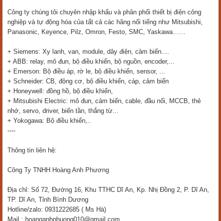
Công ty chúng tôi chuyên nhập khẩu và phân phối thiết bị điện công
nghiệp và tự động hóa của tất cả các hãng nổi tiếng như Mitsubishi,
Panasonic, Keyence, Pilz, Omron, Festo, SMC, Yaskawa……
+ Siemens: Xy lanh, van, module, dây điện, cảm biến....
+ ABB: relay, mô đun, bộ điều khiển, bộ nguồn, encoder,...
+ Emerson: Bộ điều áp, rờ le, bộ điều khiển, sensor, ...
+ Schneider: CB, động cơ, bộ điều khiển, cáp, cảm biến
+ Honeywell: đồng hồ, bộ điều khiển,
+ Mitsubishi Electric: mô đun, cảm biến, cable, đầu nối, MCCB, thẻ
nhớ, servo, driver, biến tần, thắng từ...
+ Yokogawa: Bộ điều khiển,..
----
Thông tin liên hệ:
Công Ty TNHH Hoàng Anh Phương
Địa chỉ: Số 72, Đường 16, Khu TTHC Dĩ An, Kp. Nhị Đồng 2, P. Dĩ An,
TP. Dĩ An, Tỉnh Bình Dương
Hotline/zalo: 0931222685 ( Ms Hà)
Mail : hoanganhphuong010@gmail.com