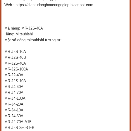
Web : https://dientudonghoacongngiep.blogspot.com
------
Mã hàng: MR-J2S-40A
Hãng: Mitsubishi
Một số dòng mitsubishi tương tự:
MR-J2S-10A
MR-J2S-40B
MR-J2S-40A
MR-J2S-100A
MR-J2-40A
MR-J2S-10A
MR-J4-40A
MR-J4-70A
MR-J4-100A
MR-J4-20A
MR-J4-10A
MR-J4-60A
MR-J2-70A-A15
MR-J2S-350B-EB