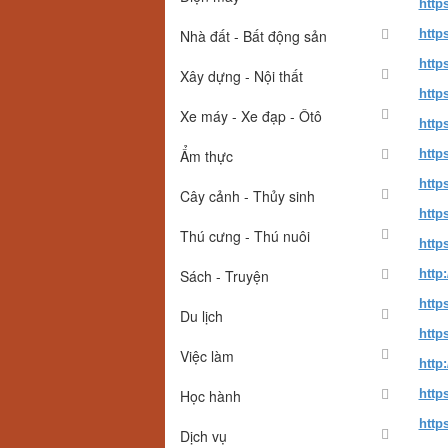
http
Nhà đất - Bất động sản
http
http
Xây dựng - Nội thất
http
Xe máy - Xe đạp - Ôtô
http
Ẩm thực
http
http
Cây cảnh - Thủy sinh
http
Thú cưng - Thú nuôi
http
Sách - Truyện
http
http
Du lịch
http
Việc làm
http
Học hành
http
http
Dịch vụ