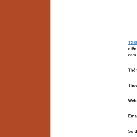
TG8
diện
cam 
Thôn
Thươ
Webs
Emai
Số đ