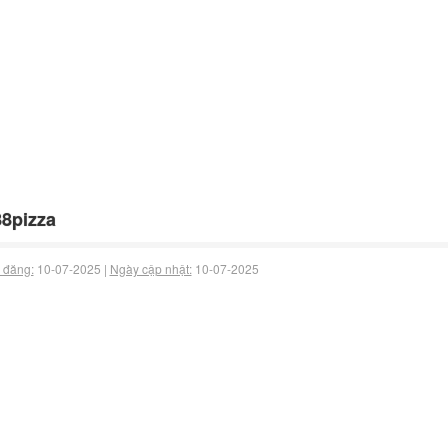
8pizza
 đăng:
10-07-2025 |
Ngày cập nhật:
10-07-2025