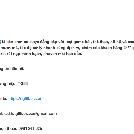
8
là sân chơi cá cược đẳng cấp với loạt game bài, thể thao, nổ hũ và cas
 mượt mà, tốc độ xử lý nhanh cùng dịch vụ chăm sóc khách hàng 24/7 g
kết rút nạp minh bạch, khuyến mãi hấp dẫn.
g tin liên hệ:
ng hiệu: TG88
ite:
https://tg88.pizza/
l: cskh.tg88.pizza@gmail.com
iện thoại: 0984 241 326