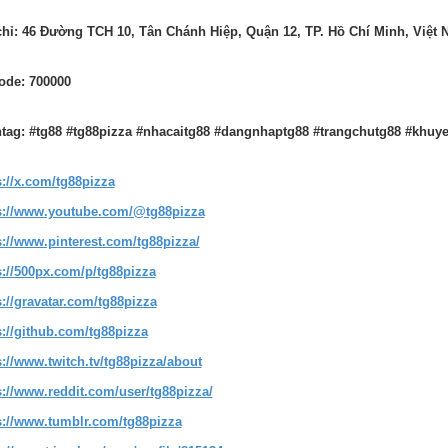
chỉ: 46 Đường TCH 10, Tân Chánh Hiệp, Quận 12, TP. Hồ Chí Minh, Việt
ode: 700000
tag: #tg88 #tg88pizza #nhacaitg88 #dangnhaptg88 #trangchutg88 #khuy
s://x.com/tg88pizza
s://www.youtube.com/@tg88pizza
s://www.pinterest.com/tg88pizza/
s://500px.com/p/tg88pizza
s://gravatar.com/tg88pizza
s://github.com/tg88pizza
s://www.twitch.tv/tg88pizza/about
s://www.reddit.com/user/tg88pizza/
s://www.tumblr.com/tg88pizza