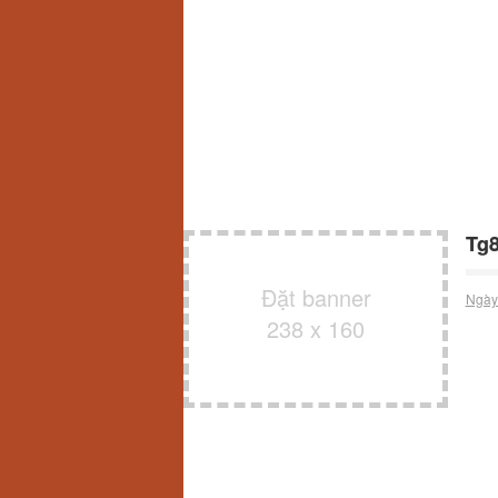
Tg8
Đặt banner
Ngày
238 x 160