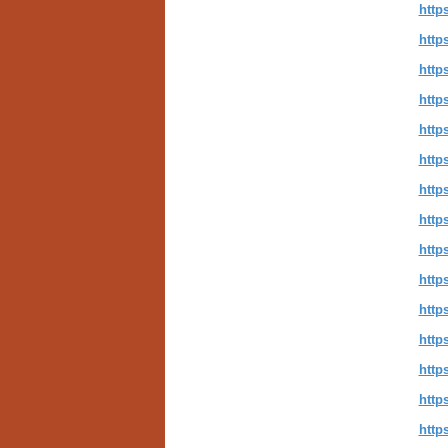
http
http
http
http
http
http
http
http
http
http
http
http
http
http
http