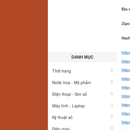
Địa 
Zipc
Hash
http
DANH MỤC
http
Thời trang
http
http
Nước hoa - Mỹ phẩm
http
Điện thoại - Sim số
http
Máy tính - Laptop
http
http
Kỹ thuật số
http
Điện máy