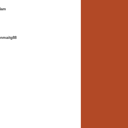
 Nam
enmaitg88