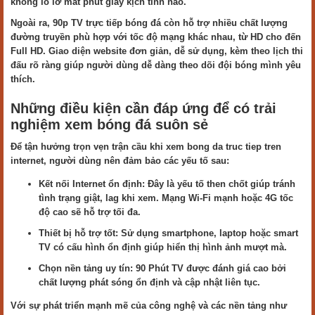
không lo lỡ mất phút giây kịch tính nào.
Ngoài ra, 90p TV trực tiếp bóng đá còn hỗ trợ nhiều chất lượng
đường truyền phù hợp với tốc độ mạng khác nhau, từ HD cho đến
Full HD. Giao diện website đơn giản, dễ sử dụng, kèm theo lịch thi
đấu rõ ràng giúp người dùng dễ dàng theo dõi đội bóng mình yêu
thích.
Những điều kiện cần đáp ứng để có trải
nghiệm xem bóng đá suôn sẻ
Để tận hưởng trọn vẹn trận cầu khi xem bong da truc tiep tren
internet, người dùng nên đảm bảo các yếu tố sau:
Kết nối Internet ổn định: Đây là yếu tố then chốt giúp tránh
tình trạng giật, lag khi xem. Mạng Wi-Fi mạnh hoặc 4G tốc
độ cao sẽ hỗ trợ tối đa.
Thiết bị hỗ trợ tốt: Sử dụng smartphone, laptop hoặc smart
TV có cấu hình ổn định giúp hiển thị hình ảnh mượt mà.
Chọn nền tảng uy tín: 90 Phút TV được đánh giá cao bởi
chất lượng phát sóng ổn định và cập nhật liên tục.
Với sự phát triển mạnh mẽ của công nghệ và các nền tảng như