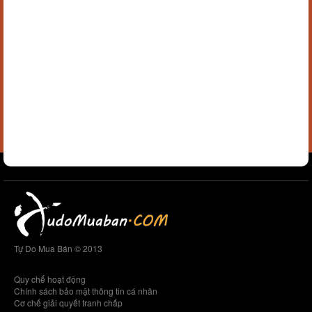
Tự Do Mua Bán © 2013
Quy chế hoạt động
Chính sách bảo mật thông tin cá nhân
Cơ chế giải quyết tranh chấp