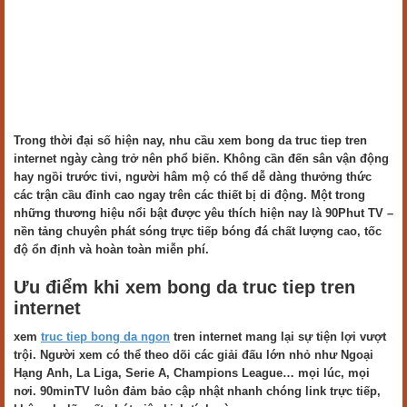
Trong thời đại số hiện nay, nhu cầu xem bong da truc tiep tren
internet ngày càng trở nên phổ biến. Không cần đến sân vận động
hay ngồi trước tivi, người hâm mộ có thể dễ dàng thưởng thức
các trận cầu đỉnh cao ngay trên các thiết bị di động. Một trong
những thương hiệu nổi bật được yêu thích hiện nay là 90Phut TV –
nền tảng chuyên phát sóng trực tiếp bóng đá chất lượng cao, tốc
độ ổn định và hoàn toàn miễn phí.
Ưu điểm khi xem bong da truc tiep tren
internet
xem
truc tiep bong da ngon
tren internet mang lại sự tiện lợi vượt
trội. Người xem có thể theo dõi các giải đấu lớn nhỏ như Ngoại
Hạng Anh, La Liga, Serie A, Champions League… mọi lúc, mọi
nơi. 90minTV luôn đảm bảo cập nhật nhanh chóng link trực tiếp,