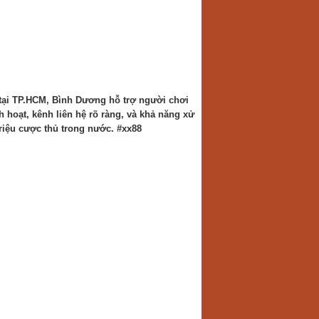
 tại TP.HCM, Bình Dương hỗ trợ người chơi
hoạt, kênh liên hệ rõ ràng, và khả năng xử
triệu cược thủ trong nước. #xx88