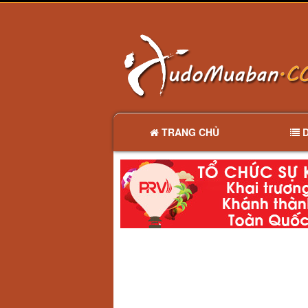
TRANG CHỦ