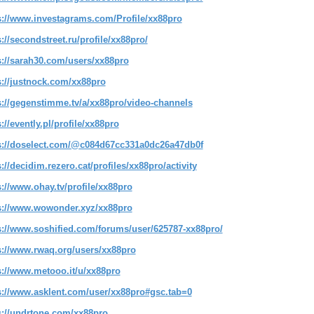
s://www.investagrams.com/Profile/xx88pro
s://secondstreet.ru/profile/xx88pro/
s://sarah30.com/users/xx88pro
s://justnock.com/xx88pro
s://gegenstimme.tv/a/xx88pro/video-channels
://evently.pl/profile/xx88pro
s://doselect.com/@c084d67cc331a0dc26a47db0f
s://decidim.rezero.cat/profiles/xx88pro/activity
s://www.ohay.tv/profile/xx88pro
s://www.wowonder.xyz/xx88pro
s://www.soshified.com/forums/user/625787-xx88pro/
s://www.rwaq.org/users/xx88pro
s://www.metooo.it/u/xx88pro
s://www.asklent.com/user/xx88pro#gsc.tab=0
s://undrtone.com/xx88pro