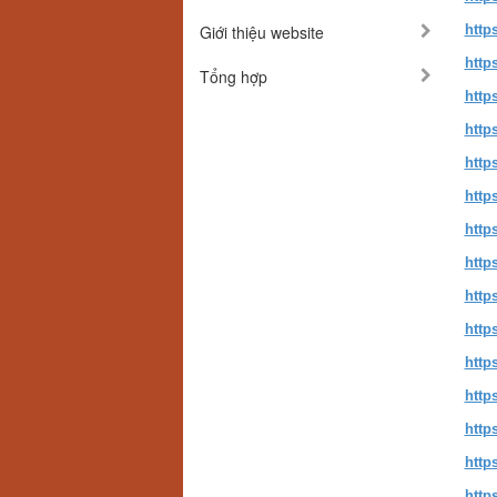
Giới thiệu website
http
http
Tổng hợp
http
http
http
https
http
http
http
http
http
http
http
http
http