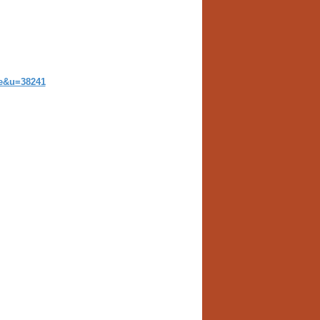
le&u=38241