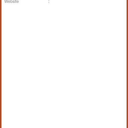
Website
: