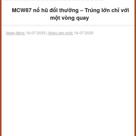
MCW87 nổ hũ đổi thưởng – Trúng lớn chỉ với
một vòng quay
Ngày đăng:
16-07-2025 |
Ngày cập nhật:
16-07-2025