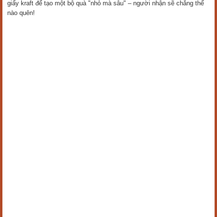
giấy kraft để tạo một bộ quà "nhỏ mà sâu" – người nhận sẽ chẳng thể
nào quên!