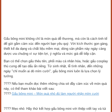
Gấu bông mini không chỉ là món quà dễ thương, mà còn là cách tinh tế
để gửi gắm cảm xúc đến người bạn yêu quý. Với kích thước gọn gàng,
thiết kế đa dạng và chất liệu mềm mại, dòng sản phẩm này ngày càng
được ưa chuộng vì sự tiện lợi, ý nghĩa và mức giá dễ tiếp cận.
Bạn có thể chọn gấu thêu tên, phối màu cá nhân hóa, hoặc gấu cosplay
thú cưng để tạo dấu ấn riêng. Từ sinh nhật, lễ tình nhân, đến những
ngày "chỉ muốn ai đó mỉm cười", gấu bông mini luôn là lựa chọn lý
tưởng.
???? Nếu bạn muốn đọc thêm những chia sẻ đầy cảm xúc về món quà
này, có thể tham khảo bài viết sau:
????
Gấu bông mini – Món quà nhỏ đủ làm người nhận mỉm cười
???? Mẹo nhỏ: Hãy thử kết hợp gấu bông mini với thiệp viết tay và túi