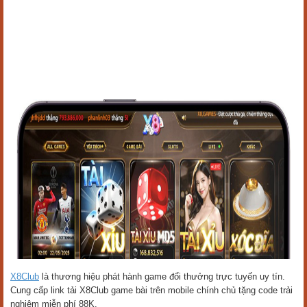
X8Club
là thương hiệu phát hành game đổi thưởng trực tuyến uy tín.
Cung cấp link tải X8Club game bài trên mobile chính chủ tặng code trải
nghiệm miễn phí 88K.