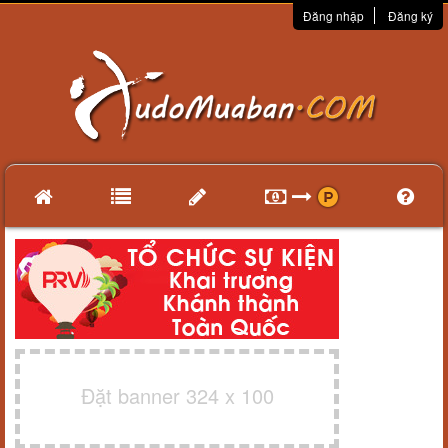
Đăng nhập
Đăng ký
Đặt banner 324 x 100