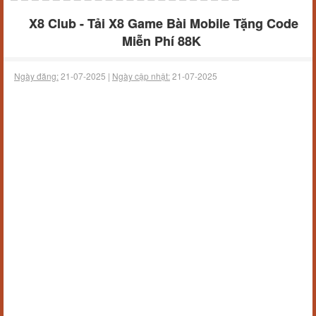
X8 Club - Tải X8 Game Bài Mobile Tặng Code
Miễn Phí 88K
Ngày đăng:
21-07-2025 |
Ngày cập nhật:
21-07-2025