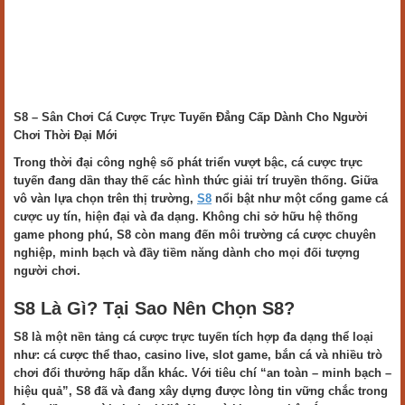
S8 – Sân Chơi Cá Cược Trực Tuyến Đẳng Cấp Dành Cho Người
Chơi Thời Đại Mới
Trong thời đại công nghệ số phát triển vượt bậc, cá cược trực
tuyến đang dần thay thế các hình thức giải trí truyền thống. Giữa
vô vàn lựa chọn trên thị trường,
S8
nổi bật như một cổng game cá
cược uy tín, hiện đại và đa dạng. Không chỉ sở hữu hệ thống
game phong phú, S8 còn mang đến môi trường cá cược chuyên
nghiệp, minh bạch và đầy tiềm năng dành cho mọi đối tượng
người chơi.
S8 Là Gì? Tại Sao Nên Chọn S8?
S8 là một nền tảng cá cược trực tuyến tích hợp đa dạng thể loại
như: cá cược thể thao, casino live, slot game, bắn cá và nhiều trò
chơi đổi thưởng hấp dẫn khác. Với tiêu chí “an toàn – minh bạch –
hiệu quả”, S8 đã và đang xây dựng được lòng tin vững chắc trong