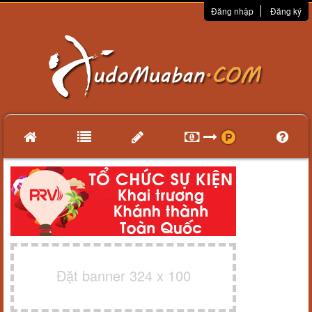
Đăng nhập
Đăng ký
Đặt banner 324 x 100