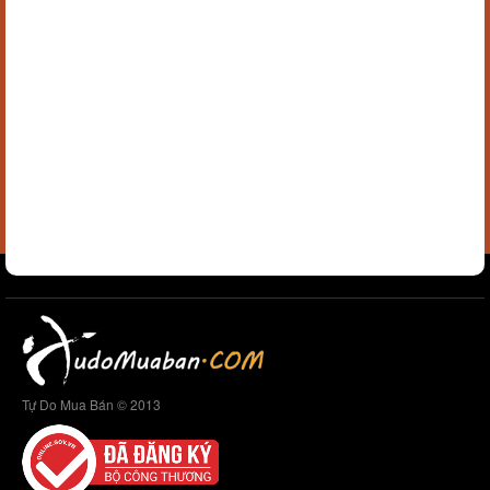
Tự Do Mua Bán © 2013