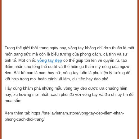
Trong thế giới thời trang ngày nay, vòng tay không chỉ đơn thuần là một
món trang sức mà còn là biểu tượng của phong cách, cá tính và sự
tinh tế. Một chiếc
vòng tay đẹp
có thể giúp tôn lên vẻ quyến rũ, tạo
điểm nhấn cho tổng thể outfit và thể hiện gu thẩm mỹ riêng của người
đeo. Bất kể bạn là nam hay nữ, vòng tay luôn là phụ kiện lý tưởng để
kết hợp trong mọi hoàn cảnh: đi làm, dự tiệc hay dạo phố.
Hãy cùng khám phá những mẫu vòng tay đẹp được ưa chuộng hiện
nay, xu hướng mới nhất, cách phối đồ với vòng tay và địa chỉ uy tín để
mua sắm.
Xem thêm tại: https://stellavietnam.store/vong-tay-dep-diem-nhan-
phong-cach-thoi-trang/