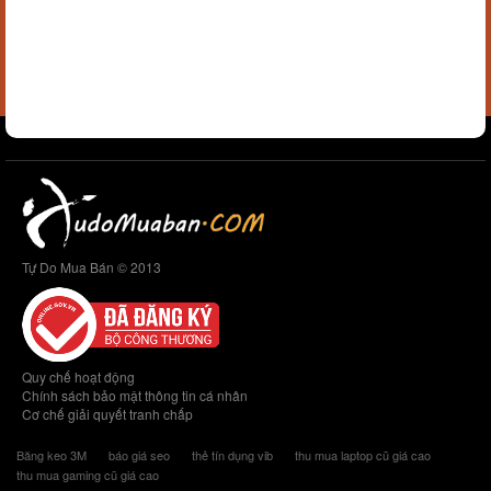
Tự Do Mua Bán © 2013
Quy chế hoạt động
Chính sách bảo mật thông tin cá nhân
Cơ chế giải quyết tranh chấp
Băng keo 3M
báo giá seo
thẻ tín dụng vib
thu mua laptop cũ giá cao
thu mua gaming cũ giá cao