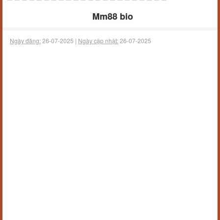
Mm88 bio
Ngày đăng:
26-07-2025 |
Ngày cập nhật:
26-07-2025