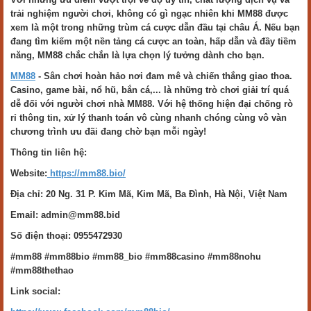
trải nghiệm người chơi, không có gì ngạc nhiên khi MM88 được
xem là một trong những trùm cá cược dẫn đầu tại châu Á. Nếu bạn
đang tìm kiếm một nền tảng cá cược an toàn, hấp dẫn và đầy tiềm
năng, MM88 chắc chắn là lựa chọn lý tưởng dành cho bạn.
MM88
- Sân chơi hoàn hảo nơi đam mê và chiến thắng giao thoa.
Casino, game bài, nổ hũ, bắn cá,... là những trò chơi giải trí quá
dễ đối với người chơi nhà MM88. Với hệ thống hiện đại chống rò
rỉ thông tin, xử lý thanh toán vô cùng nhanh chóng cùng vô vàn
chương trình ưu đãi đang chờ bạn mỗi ngày!
Thông tin liên hệ:
Website:
https://mm88.bio/
Địa chỉ: 20 Ng. 31 P. Kim Mã, Kim Mã, Ba Đình, Hà Nội, Việt Nam
Email: admin@mm88.bid
Số điện thoại: 0955472930
#mm88 #mm88bio #mm88_bio #mm88casino #mm88nohu
#mm88thethao
Link social: