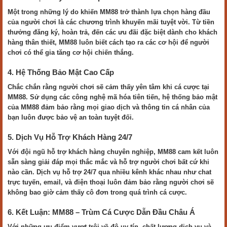
Một trong những lý do khiến MM88 trở thành lựa chọn hàng đầu
của người chơi là các chương trình khuyến mãi tuyệt vời. Từ tiền
thưởng đăng ký, hoàn trả, đến các ưu đãi đặc biệt dành cho khách
hàng thân thiết, MM88 luôn biết cách tạo ra các cơ hội để người
chơi có thể gia tăng cơ hội chiến thắng.
4. Hệ Thống Bảo Mật Cao Cấp
Chắc chắn rằng người chơi sẽ cảm thấy yên tâm khi cá cược tại
MM88. Sử dụng các công nghệ mã hóa tiên tiến, hệ thống bảo mật
của MM88 đảm bảo rằng mọi giao dịch và thông tin cá nhân của
bạn luôn được bảo vệ an toàn tuyệt đối.
5. Dịch Vụ Hỗ Trợ Khách Hàng 24/7
Với đội ngũ hỗ trợ khách hàng chuyên nghiệp, MM88 cam kết luôn
sẵn sàng giải đáp mọi thắc mắc và hỗ trợ người chơi bất cứ khi
nào cần. Dịch vụ hỗ trợ 24/7 qua nhiều kênh khác nhau như chat
trực tuyến, email, và điện thoại luôn đảm bảo rằng người chơi sẽ
không bao giờ cảm thấy cô đơn trong quá trình cá cược.
6. Kết Luận: MM88 – Trùm Cá Cược Dẫn Đầu Châu Á
Với những ưu điểm vượt trội về độ uy tín, chất lượng dịch vụ và