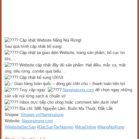
Cập nhật Website Nắng Núi Rừng!
Sau quá trình cập nhật bổ sung:
Cập nhật lại giao diện Website, trang sản phẩm, bố cục tin
tức,...
Website cập nhật đầy đủ sản phẩm: Hạt điều, mắc ca, mật
ong, tiêu rừng, combo quà biếu…
Cập nhật bổ sung UX/UI
Giao hàng toàn quốc – đóng gói chỉn chu – thanh toán tiện lợi.
Truy cập ngay:
Nangnuirung.com
để chọn ngay những
sản vật núi rừng sạch & chuẩn vị!
Inbox trực tiếp cho shop hoặc comment bên dưới nhé!
Địa chỉ: 58B Nguyễn Lâm, Buôn Ma Thuột, Đắk Lắk
Shopee:
Shopee.vn/Nangnuirung
Website:
Nangnuirung.com
#WebsiteDacSan
#DacSanTayNguyen
#MuaOnline
#NangNuiRung