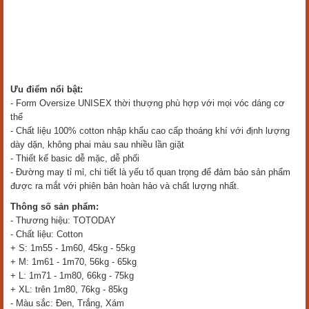
Ưu điểm nổi bật:
- Form Oversize UNISEX
thời thượng phù hợp với mọi vóc dáng cơ
thể
- Chất liệu 100% cotton nhập khẩu cao cấp thoáng khí với định lượng
dày dặn, không phai màu sau nhiều lần giặt
- Thiết kế basic dễ mặc, dễ phối
- Đường may tỉ mỉ, chi tiết là yếu tố quan trọng để đảm bảo sản phẩm
được ra mắt với phiên bản hoàn hảo và chất lượng nhất.
Thông số sản phẩm:
- Thương hiệu: TOTODAY
- Chất liệu: Cotton
+ S: 1m55 - 1m60, 45kg - 55kg
+ M: 1m61 - 1m70, 56kg - 65kg
+ L: 1m71 - 1m80, 66kg - 75kg
+ XL: trên 1m80, 76kg - 85kg
- Màu sắc: Đen, Trắng, Xám