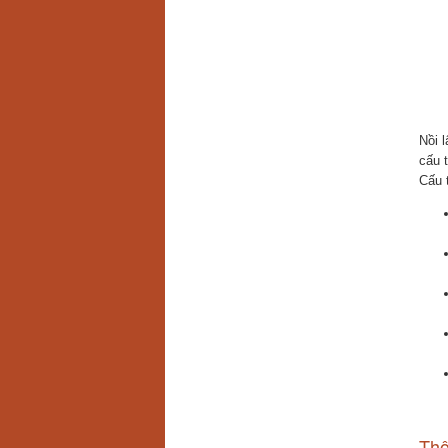
Nồi 
cấu t
Cấu 
Thô