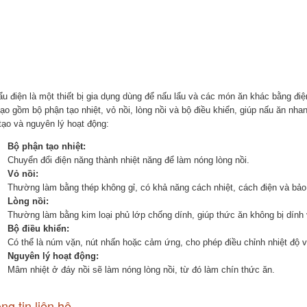
lẩu điện là một thiết bị gia dụng dùng để nấu lẩu và các món ăn khác bằng đi
ạo gồm bộ phận tạo nhiệt, vỏ nồi, lòng nồi và bộ điều khiển, giúp nấu ăn nha
tạo và nguyên lý hoạt động:
Bộ phận tạo nhiệt:
Chuyển đổi điện năng thành nhiệt năng để làm nóng lòng nồi.
Vỏ nồi:
Thường làm bằng thép không gỉ, có khả năng cách nhiệt, cách điện và bảo
Lòng nồi:
Thường làm bằng kim loại phủ lớp chống dính, giúp thức ăn không bị dính
Bộ điều khiển:
Có thể là núm vặn, nút nhấn hoặc cảm ứng, cho phép điều chỉnh nhiệt độ v
Nguyên lý hoạt động:
Mâm nhiệt ở đáy nồi sẽ làm nóng lòng nồi, từ đó làm chín thức ăn.
ng tin liên hệ