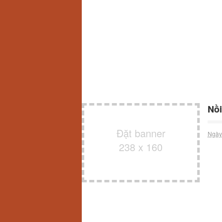
Nồi
Đặt banner
Ngày
238 x 160