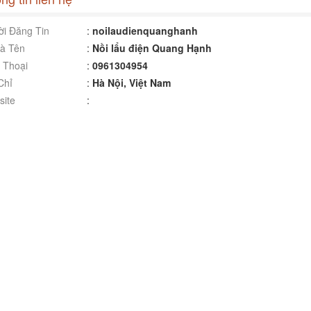
i Đăng Tin
:
noilaudienquanghanh
à Tên
:
Nồi lẩu điện Quang Hạnh
 Thoại
:
0961304954
Chỉ
:
Hà Nội, Việt Nam
ite
: