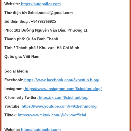
Website:
https://autopailot.com
Thư điện tử: 8xbet.social@gmail.com
Số điện thoại: +84792766925
Phố: 181 Đường Nguyễn Văn Đậu, Phường 11
Thành phố: Quận Bình Thạnh
Tỉnh / Thành phố / Khu vực: Hồ Chí Minh
Quốc gia: Việt Nam
Social Media
Facebook:
https://www.facebook.com/8xbetfun.blog/
Instagram:
https://www.instagram.com/8xbetfun.blog/
X formerly Twitter:
https://x.com/8xbetfunblog/
Youtube:
https://www.youtube.com/@8xbetfunblog/
Tiktok:
https://www.tiktok.com/@8x.vnofficial
Website:
https://autopailot.com