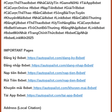
#CượcThểThao8xbet #NhàCáiUyTín #GameNổHũ #TảiApp8xbet
#CáCượcOnline #8xbet #NạpTiền8xbet #GiảiTrí8xbet
#CáCượcThểThao #BắnCá8xbet #SòngBàiTrựcTuyến
#KhuyếnMãi8xbet #NhàCái8xbet #Link8xbet #BắnCáĐổiThưởng
#ĐăngKý8xbet #ThểThao8xbet #UyTínHàngĐầu #CáCược8xbet
#8xBetVietnam #TròChơiĐổiThưởng #ĐăngNhập8xbet #Link8xbet
#8xbetMớiNhất #TrangChínhThức8xbet #8xbetCậpNhật
#8xbetLinkMới2025
IMPORTANT Pages
Đăng ký 8xbet:
https://autopailot.com/dang-ky-8xbet/
Đăng nhập 8xbet:
https://autopailot.com/dang-nhap-8xbet/
Nạp tiền 8xbet:
https://autopailot.com/nap-tien-8xbet/
Rút Tiền 8xbet:
https://autopailot.com/nap-tien-8xbet/
Khuyến mãi 8xbet:
https://autopailot.com/khuyen-mai-8xbet/
Tải App 8xbet:
https://autopailot.com/tai-app-8xbet/
Address (Local Citation)