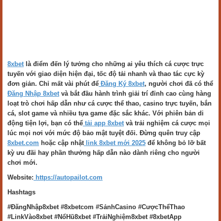
8xbet
là điểm đến lý tưởng cho những ai yêu thích cá cược trực
tuyến với giao diện hiện đại, tốc độ tải nhanh và thao tác cực kỳ
đơn giản. Chỉ mất vài phút để
Đăng Ký 8xbet
, người chơi đã có thể
Đăng Nhập 8xbet
và bắt đầu hành trình giải trí đỉnh cao cùng hàng
loạt trò chơi hấp dẫn như cá cược thể thao, casino trực tuyến, bắn
cá, slot game và nhiều tựa game đặc sắc khác. Với phiên bản di
động tiện lợi, bạn có thể
tải app 8xbet
và trải nghiệm cá cược mọi
lúc mọi nơi với mức độ bảo mật tuyệt đối. Đừng quên truy cập
8xbet.com
hoặc cập nhật
link 8xbet mới 2025
để không bỏ lỡ bất
kỳ ưu đãi hay phần thưởng hấp dẫn nào dành riêng cho người
chơi mới.
Website:
https://autopailot.com
Hashtags
#ĐăngNhập8xbet #8xbetcom #SảnhCasino #CượcThểThao
#LinkVào8xbet #NổHũ8xbet #TrảiNghiệm8xbet #8xbetApp