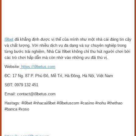
I9bet
đã khẳng định được vị thế của mình như một nhà cái đáng tin cậy
và chất lượng. Với nhiều dịch vụ đa dạng và sự chuyên nghiệp trong
từng bước trải nghiệm, Nhà Cái I9bet không chỉ thu hút người chơi bởi
các trò chơi hấp dẫn mà còn nhờ vào những ưu đãi thú vị.
Website:
https://i9betus.com
ĐC: 17 Ng. 87 P. Phú Đô, Mễ Trì, Hà Đông, Hà Nội, Việt Nam
SĐT: 0979 132 451
Email: contact@i9betus.com
Hastags: #i9bet #nhacaii9bet #i9betuscom #casino #nohu #thethao
#banca #xoso