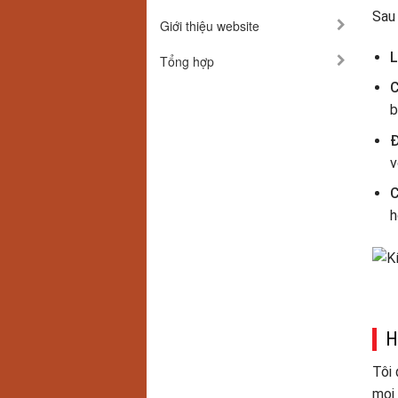
Sau 
Giới thiệu website
L
Tổng hợp
C
b
Đ
v
C
h
H
Tôi 
mọi 