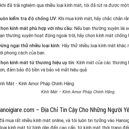
khi đã trải nghiệm qua nhiều loại kính mát, tôi đã rút ra được mộ
uôn kiểm tra độ chống UV:
Khi mua kính mát, hãy chắc chắn rằ
họn kính mát phù hợp với nhu cầu:
Nếu bạn thường xuyên lái x
ạn thường xuyên hoạt động ngoài trời, hãy chọn kính mát chống
ừng ngại thử nhiều loại kính:
Hãy thử nhiều loại kính mát khác 
ới phong cách của bạn.
họn kính mát từ thương hiệu uy tín:
Kính mát của các thương h
ơn, đảm bảo độ bền và bảo vệ mắt hiệu quả.
Kính Mát – Kính Amor Pháp Chính Hãng
anoigiare.com – Địa Chỉ Tin Cậy Cho Những Người Y
đã mua rất nhiều kính mát online, và tôi luôn tin tưởng vào Hanoi
loại kính mát từ bình dân đến cao cấp, từ kính mát thời trang đế