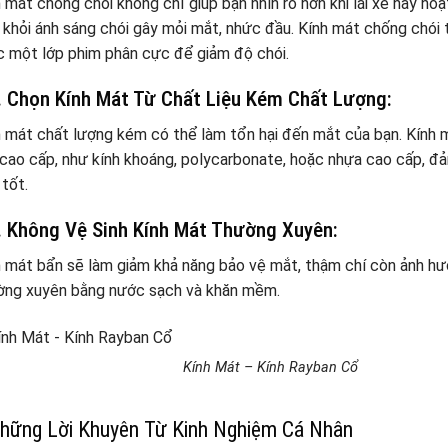
 mát chống chói không chỉ giúp bạn nhìn rõ hơn khi lái xe hay hoạ
khỏi ánh sáng chói gây mỏi mắt, nhức đầu. Kính mát chống chó
c một lớp phim phân cực để giảm độ chói.
. Chọn Kính Mát Từ Chất Liệu Kém Chất Lượng:
 mát chất lượng kém có thể làm tổn hại đến mắt của bạn. Kính
 cao cấp, như kính khoáng, polycarbonate, hoặc nhựa cao cấp, 
tốt.
. Không Vệ Sinh Kính Mát Thường Xuyên:
 mát bẩn sẽ làm giảm khả năng bảo vệ mắt, thậm chí còn ảnh hưở
ờng xuyên bằng nước sạch và khăn mềm.
Kính Mát – Kính Rayban Cổ
hững Lời Khuyên Từ Kinh Nghiệm Cá Nhân