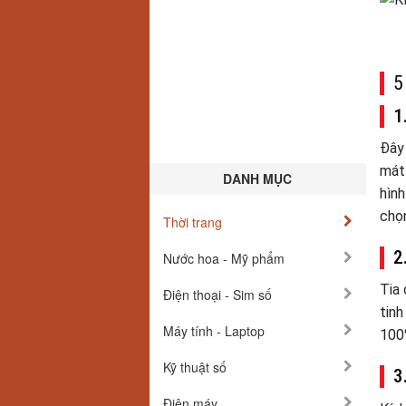
5
1
Đây 
mát 
DANH MỤC
hình
chọn
Thời trang
2
Nước hoa - Mỹ phẩm
Tia 
Điện thoại - Sim số
tinh
Máy tính - Laptop
100%
Kỹ thuật số
3
Điện máy