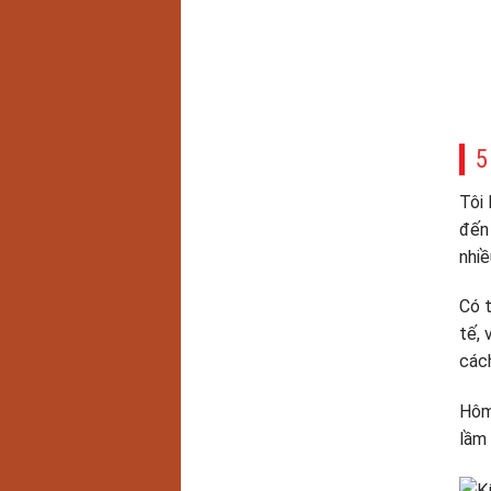
5
Tôi 
đến 
nhiề
Có t
tế, 
cách
Hôm 
lầm 