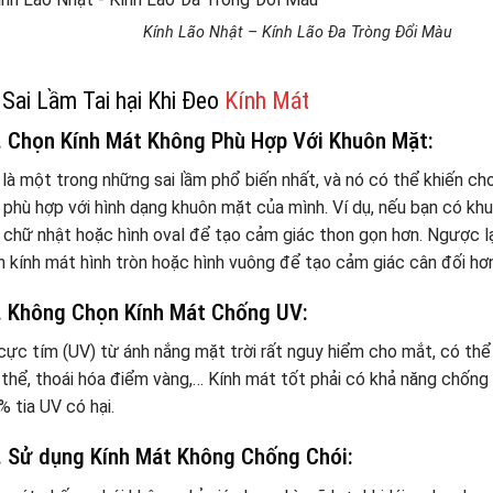
Kính Lão Nhật – Kính Lão Đa Tròng Đổi Màu
 Sai Lầm Tai hại Khi Đeo
Kính Mát
. Chọn Kính Mát Không Phù Hợp Với Khuôn Mặt:
là một trong những sai lầm phổ biến nhất, và nó có thể khiến cho
phù hợp với hình dạng khuôn mặt của mình. Ví dụ, nếu bạn có kh
 chữ nhật hoặc hình oval để tạo cảm giác thon gọn hơn. Ngược lạ
 kính mát hình tròn hoặc hình vuông để tạo cảm giác cân đối hơn
. Không Chọn Kính Mát Chống UV:
cực tím (UV) từ ánh nắng mặt trời rất nguy hiểm cho mắt, có th
 thể, thoái hóa điểm vàng,… Kính mát tốt phải có khả năng chống
 tia UV có hại.
. Sử dụng Kính Mát Không Chống Chói: