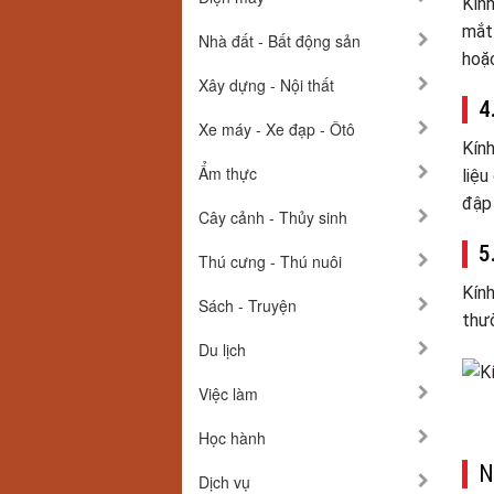
Kính
mắt 
Nhà đất - Bất động sản
hoặ
Xây dựng - Nội thất
4
Xe máy - Xe đạp - Ôtô
Kính
Ẩm thực
liệu
đập 
Cây cảnh - Thủy sinh
5
Thú cưng - Thú nuôi
Kính
Sách - Truyện
thư
Du lịch
Việc làm
Học hành
N
Dịch vụ