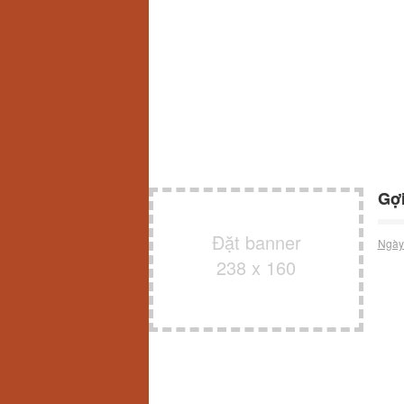
Gợi
Đặt banner
Ngày
238 x 160