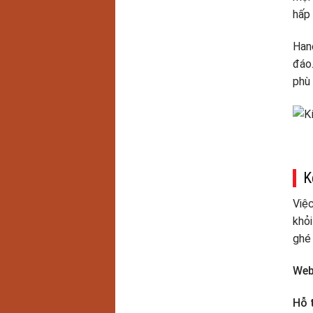
hấp 
Hano
đáo.
phù 
K
Việc
khỏi
ghé 
Web
Hỗ 