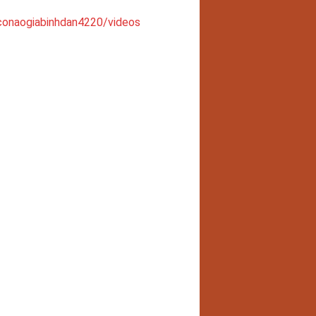
onaogiabinhdan4220/videos