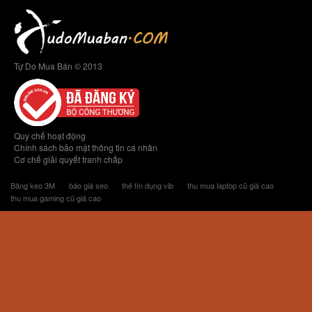
Tự Do Mua Bán © 2013
Quy chế hoạt động
Chính sách bảo mật thông tin cá nhân
Cơ chế giải quyết tranh chấp
Băng keo 3M
báo giá seo
thẻ tín dụng vib
thu mua laptop cũ giá cao
thu mua gaming cũ giá cao