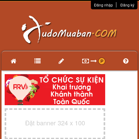
Đăng nhập
Đăng ký
Đặt banner 324 x 100