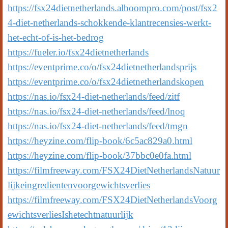
https://fsx24dietnetherlands.alboompro.com/post/fsx2
4-diet-netherlands-schokkende-klantrecensies-werkt-
het-echt-of-is-het-bedrog
https://fueler.io/fsx24dietnetherlands
https://eventprime.co/o/fsx24dietnetherlandsprijs
https://eventprime.co/o/fsx24dietnetherlandskopen
https://nas.io/fsx24-diet-netherlands/feed/zitf
https://nas.io/fsx24-diet-netherlands/feed/lnoq
https://nas.io/fsx24-diet-netherlands/feed/tmgn
https://heyzine.com/flip-book/6c5ac829a0.html
https://heyzine.com/flip-book/37bbc0e0fa.html
https://filmfreeway.com/FSX24DietNetherlandsNatuur
lijkeingredientenvoorgewichtsverlies
https://filmfreeway.com/FSX24DietNetherlandsVoorg
ewichtsverliesIshetechtnatuurlijk