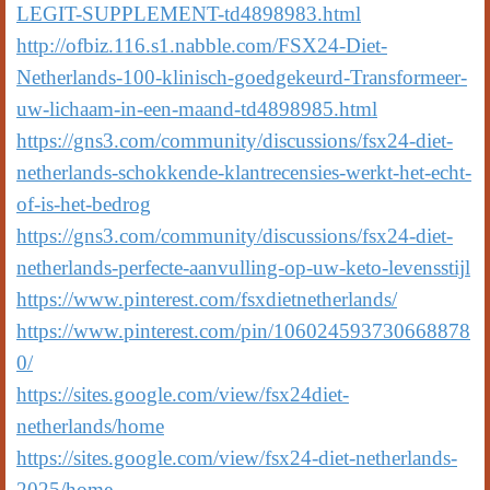
LEGIT-SUPPLEMENT-td4898983.html
http://ofbiz.116.s1.nabble.com/FSX24-Diet-
Netherlands-100-klinisch-goedgekeurd-Transformeer-
uw-lichaam-in-een-maand-td4898985.html
https://gns3.com/community/discussions/fsx24-diet-
netherlands-schokkende-klantrecensies-werkt-het-echt-
of-is-het-bedrog
https://gns3.com/community/discussions/fsx24-diet-
netherlands-perfecte-aanvulling-op-uw-keto-levensstijl
https://www.pinterest.com/fsxdietnetherlands/
https://www.pinterest.com/pin/106024593730668878
0/
https://sites.google.com/view/fsx24diet-
netherlands/home
https://sites.google.com/view/fsx24-diet-netherlands-
2025/home