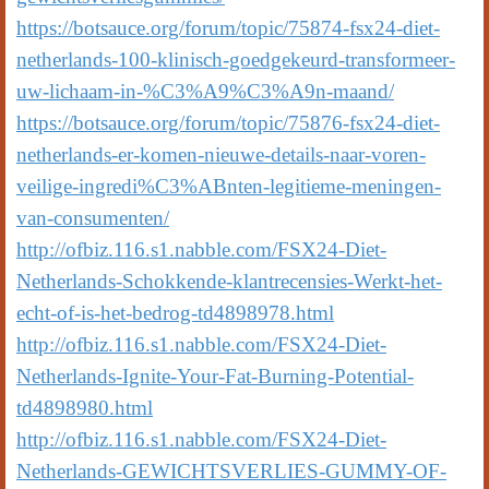
https://botsauce.org/forum/topic/75874-fsx24-diet-
netherlands-100-klinisch-goedgekeurd-transformeer-
uw-lichaam-in-%C3%A9%C3%A9n-maand/
https://botsauce.org/forum/topic/75876-fsx24-diet-
netherlands-er-komen-nieuwe-details-naar-voren-
veilige-ingredi%C3%ABnten-legitieme-meningen-
van-consumenten/
http://ofbiz.116.s1.nabble.com/FSX24-Diet-
Netherlands-Schokkende-klantrecensies-Werkt-het-
echt-of-is-het-bedrog-td4898978.html
http://ofbiz.116.s1.nabble.com/FSX24-Diet-
Netherlands-Ignite-Your-Fat-Burning-Potential-
td4898980.html
http://ofbiz.116.s1.nabble.com/FSX24-Diet-
Netherlands-GEWICHTSVERLIES-GUMMY-OF-