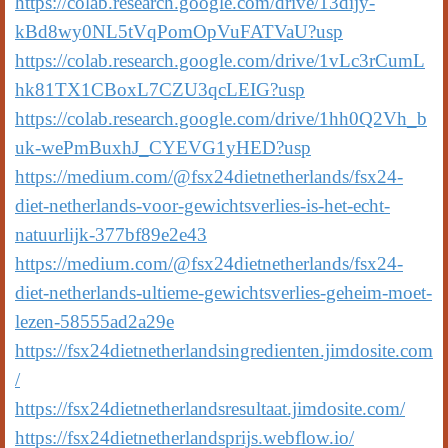
https://colab.research.google.com/drive/13dijy-
kBd8wy0NL5tVqPomOpVuFATVaU?usp
https://colab.research.google.com/drive/1vLc3rCumL
hk81TX1CBoxL7CZU3qcLEIG?usp
https://colab.research.google.com/drive/1hh0Q2Vh_b
uk-wePmBuxhJ_CYEVG1yHED?usp
https://medium.com/@fsx24dietnetherlands/fsx24-
diet-netherlands-voor-gewichtsverlies-is-het-echt-
natuurlijk-377bf89e2e43
https://medium.com/@fsx24dietnetherlands/fsx24-
diet-netherlands-ultieme-gewichtsverlies-geheim-moet-
lezen-58555ad2a29e
https://fsx24dietnetherlandsingredienten.jimdosite.com
/
https://fsx24dietnetherlandsresultaat.jimdosite.com/
https://fsx24dietnetherlandsprijs.webflow.io/