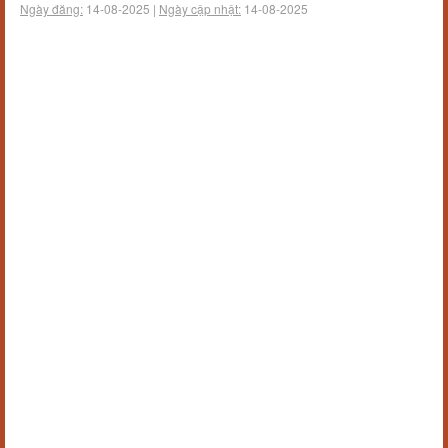
Ngày đăng:
14-08-2025 |
Ngày cập nhật:
14-08-2025