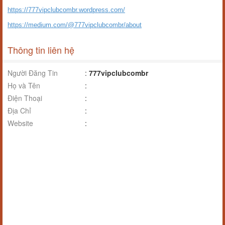
https://777vipclubcombr.wordpress.com/
https://medium.com/@777vipclubcombr/about
Thông tin liên hệ
Người Đăng Tin
:
777vipclubcombr
Họ và Tên
:
Điện Thoại
:
Địa Chỉ
:
Website
: