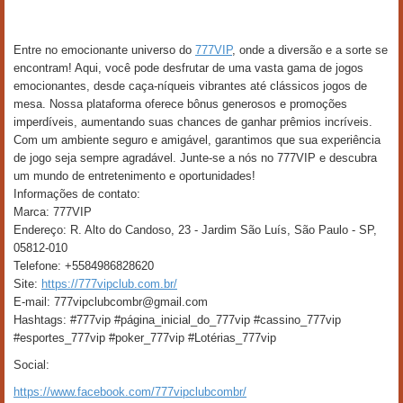
Entre no emocionante universo do
777VIP
, onde a diversão e a sorte se
encontram! Aqui, você pode desfrutar de uma vasta gama de jogos
emocionantes, desde caça-níqueis vibrantes até clássicos jogos de
mesa. Nossa plataforma oferece bônus generosos e promoções
imperdíveis, aumentando suas chances de ganhar prêmios incríveis.
Com um ambiente seguro e amigável, garantimos que sua experiência
de jogo seja sempre agradável. Junte-se a nós no 777VIP e descubra
um mundo de entretenimento e oportunidades!
Informações de contato:
Marca: 777VIP
Endereço: R. Alto do Candoso, 23 - Jardim São Luís, São Paulo - SP,
05812-010
Telefone: +5584986828620
Site:
https://777vipclub.com.br/
E-mail: 777vipclubcombr@gmail.com
Hashtags: #777vip #página_inicial_do_777vip #cassino_777vip
#esportes_777vip #poker_777vip #Lotérias_777vip
Social:
https://www.facebook.com/777vipclubcombr/