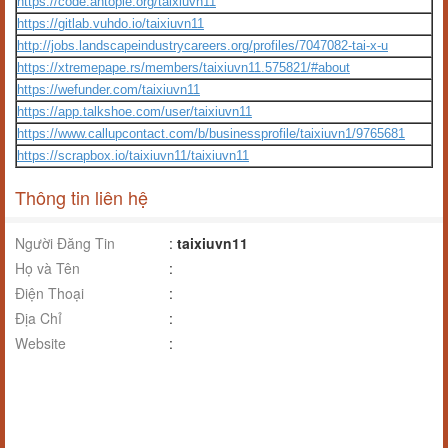
https://code.antopie.org/taixiuvn11
https://gitlab.vuhdo.io/taixiuvn11
http://jobs.landscapeindustrycareers.org/profiles/7047082-tai-x-u
https://xtremepape.rs/members/taixiuvn11.575821/#about
https://wefunder.com/taixiuvn11
https://app.talkshoe.com/user/taixiuvn11
https://www.callupcontact.com/b/businessprofile/taixiuvn1/9765681
https://scrapbox.io/taixiuvn11/taixiuvn11
Thông tin liên hệ
Người Đăng Tin
:
taixiuvn11
Họ và Tên
:
Điện Thoại
:
Địa Chỉ
:
Website
: