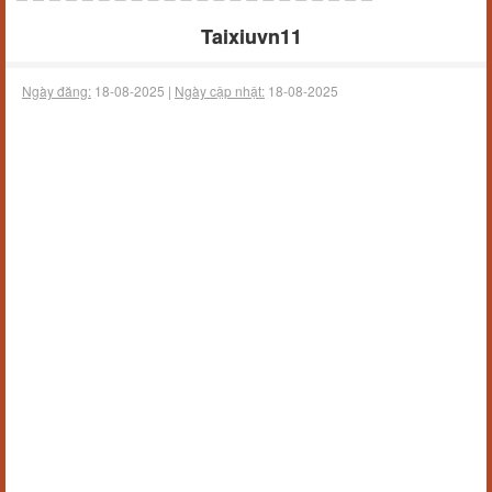
Taixiuvn11
Ngày đăng:
18-08-2025 |
Ngày cập nhật:
18-08-2025