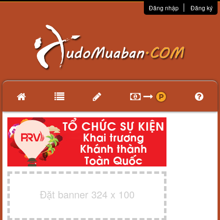
Đăng nhập
Đăng ký
Đặt banner 324 x 100