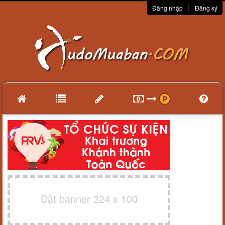
Đăng nhập
Đăng ký
Đặt banner 324 x 100