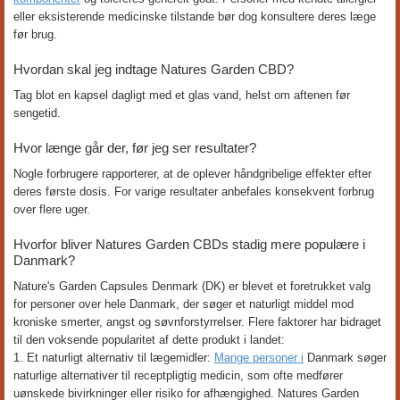
eller eksisterende medicinske tilstande bør dog konsultere deres læge
før brug.
Hvordan skal jeg indtage Natures Garden CBD?
Tag blot en kapsel dagligt med et glas vand, helst om aftenen før
sengetid.
Hvor længe går der, før jeg ser resultater?
Nogle forbrugere rapporterer, at de oplever håndgribelige effekter efter
deres første dosis. For varige resultater anbefales konsekvent forbrug
over flere uger.
Hvorfor bliver Natures Garden CBDs stadig mere populære i
Danmark?
Nature's Garden Capsules Denmark (DK) er blevet et foretrukket valg
for personer over hele Danmark, der søger et naturligt middel mod
kroniske smerter, angst og søvnforstyrrelser. Flere faktorer har bidraget
til den voksende popularitet af dette produkt i landet:
1. Et naturligt alternativ til lægemidler:
Mange personer i
Danmark søger
naturlige alternativer til receptpligtig medicin, som ofte medfører
uønskede bivirkninger eller risiko for afhængighed. Natures Garden