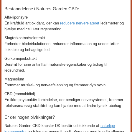
Bestanddelene i Natures Garden CBD:
Alfa-liponsyre
En kraftfuld antioxidant, der kan
reducere nerverelateret
ledsmerter og
hjælpe med cellulær regenerering.
Slagterkostrodsekstrakt
Forbedrer blodcirkulationen, reducerer inflammation og understøtter
fleksible og behagelige led.
Gurkemejeekstrakt
Berømt for sine antiinflammatoriske egenskaber og bidrag til
ledsundhed.
Magnesium
Fremmer muskel- og nerveafslapning og fremmer dyb søvn.
CBD (cannabidiol)
En ikke-psykoaktiv forbindelse, der beroliger nervesystemet, fremmer
følelsesmæssig stabilitet og kan hjælpe med at lindre fysisk ubehag.
Er der nogen bivirkninger?
Natures Garden CBD-kapsler DK består udelukkende af
naturlige
komponenter
og tolereres generelt godt. Personer med kendte allergier