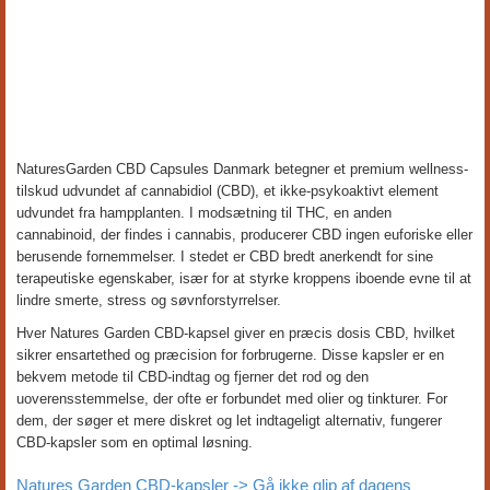
NaturesGarden CBD Capsules Danmark betegner et premium wellness-
tilskud udvundet af cannabidiol (CBD), et ikke-psykoaktivt element
udvundet fra hampplanten. I modsætning til THC, en anden
cannabinoid, der findes i cannabis, producerer CBD ingen euforiske eller
berusende fornemmelser. I stedet er CBD bredt anerkendt for sine
terapeutiske egenskaber, især for at styrke kroppens iboende evne til at
lindre smerte, stress og søvnforstyrrelser.
Hver Natures Garden CBD-kapsel giver en præcis dosis CBD, hvilket
sikrer ensartethed og præcision for forbrugerne. Disse kapsler er en
bekvem metode til CBD-indtag og fjerner det rod og den
uoverensstemmelse, der ofte er forbundet med olier og tinkturer. For
dem, der søger et mere diskret og let indtageligt alternativ, fungerer
CBD-kapsler som en optimal løsning.
Natures Garden CBD-kapsler -> Gå ikke glip af dagens