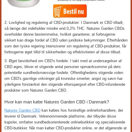
2. Lovlighed og regulering af CBD-produkter: I Danmark er CBD tilladt,
så længe det indeholder mindre end 0,2% THC. Natures Garden CBDs
overholder denne bestemmelse, hvilket garanterer, at forbrugerne
sikkert kan drage fordel af CBD uden juridiske bekymringer. Efterhånden
som den tyske regering intensiverer sin regulering af CBD-produkter, får
forbrugerne øget tillid til sikkerheden og effektiviteten af disse tilbud.
3. Øget bevidsthed om CBD's fordele: I takt med at undersøgelser af
CBD øges, bliver et stigende antal personer opmærksomme på dets
potentielle sundhedsmæssige fordele. Offentlighedens stigende viden
om CBD's gavnlige virkninger på kroniske smerter, angst og søvn har
yderligere forstærket den stigende efterspørgsel efter CBD-infunderede
produkter som Natures Garden CBD.
Hvor kan man købe Natures Garden CBD i Danmark?
Natures Garden CBD
kan købes hos forskellige onlineforhandlere, der
leverer til Danmark. Velrenommerede platforme, der tilbyder disse
kapsler, omfatter sundhedsorienterede onlinebutikker og specialiserede
CBD-butikker. Når man køber CBD-produkter online, er det afgørende at