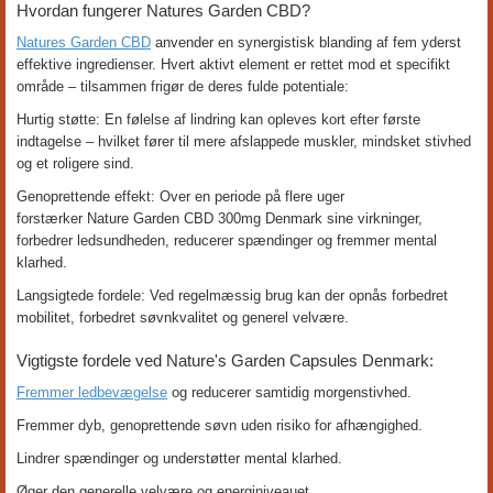
Hvordan fungerer Natures Garden CBD?
Natures Garden CBD
anvender en synergistisk blanding af fem yderst
effektive ingredienser. Hvert aktivt element er rettet mod et specifikt
område – tilsammen frigør de deres fulde potentiale:
Hurtig støtte: En følelse af lindring kan opleves kort efter første
indtagelse – hvilket fører til mere afslappede muskler, mindsket stivhed
og et roligere sind.
Genoprettende effekt: Over en periode på flere uger
forstærker Nature Garden CBD 300mg Denmark sine virkninger,
forbedrer ledsundheden, reducerer spændinger og fremmer mental
klarhed.
Langsigtede fordele: Ved regelmæssig brug kan der opnås forbedret
mobilitet, forbedret søvnkvalitet og generel velvære.
Vigtigste fordele ved Nature's Garden Capsules Denmark:
Fremmer ledbevægelse
og reducerer samtidig morgenstivhed.
Fremmer dyb, genoprettende søvn uden risiko for afhængighed.
Lindrer spændinger og understøtter mental klarhed.
Øger den generelle velvære og energiniveauet.