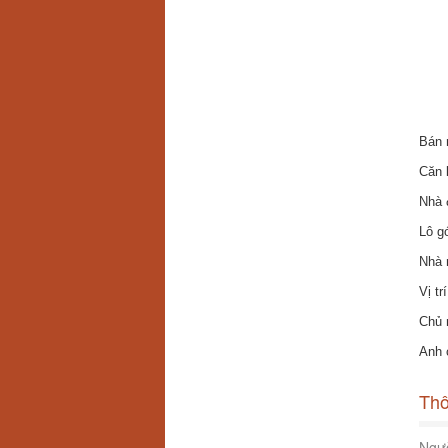
Bán 
Căn 
Nhà 
Lô g
Nhà 
Vị tr
Chủ 
Anh 
Thô
Ngườ