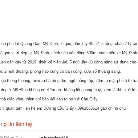
nhà phố Lê Quang Đạo, Mỹ Đình, lô góc, dân xây 40m2, 5 tầng, chào 7 tỷ có 
lô góc vị trí đẹp tại Mỹ Đình, cách sân vận động 500m, cách bến xe Mỹ Đình
đẹp dân xây từ 2019, thiết kế hiện đại, 5 ngủ đầy đủ công năng sử dụng cho g
óc 2 mặt thoáng, phòng nào cũng có ban công, cửa sổ thoáng sáng.
ngõ thông thoáng, trước nhà rộng 3m, ngõ thẳng tắp, 20m ra mặt phố ô tô trá
í đẹp ở Mỹ Đình không có điểm trừ, không lỗi phong thuỷ, xem là thích, ở là 
nhà giáo viên, thiện chí bán đổi căn to hơn ở Cầu Giấy.
chị quan tâm liên hệ em Dương Cầu Giấy - 0961863614 gặp chính chủ
ng tin liên hệ
i Đăng Tin
:
nhunglee168