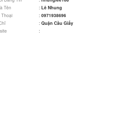
à Tên
:
Lê Nhung
 Thoại
:
0971938696
Chỉ
:
Quận Cầu Giấy
ite
: