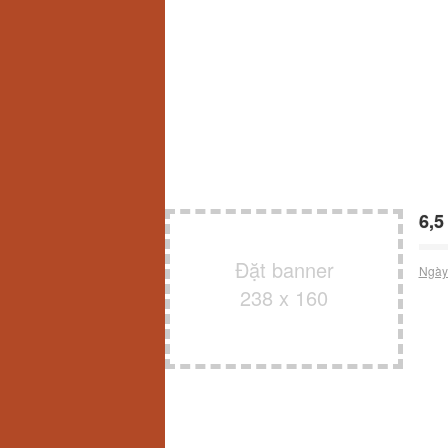
6,5
Đặt banner
Ngày
238 x 160