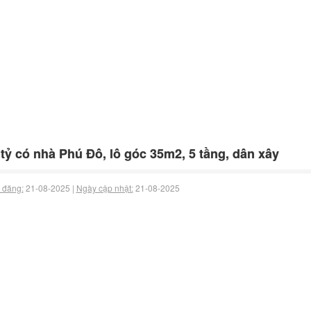
 tỷ có nhà Phú Đô, lô góc 35m2, 5 tầng, dân xây
 đăng:
21-08-2025 |
Ngày cập nhật:
21-08-2025