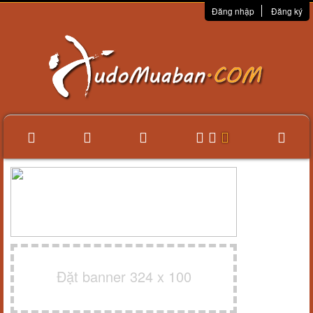
Đăng nhập
Đăng ký
Đặt banner 324 x 100