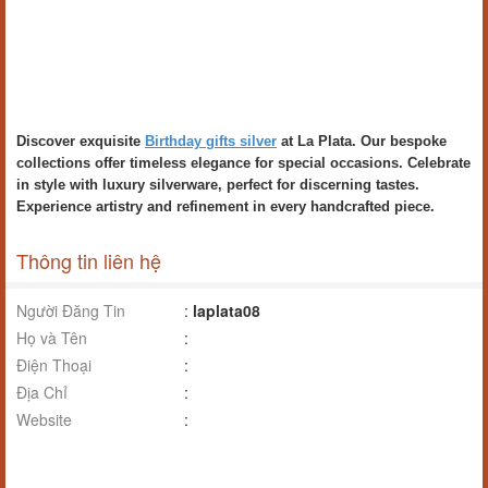
Discover exquisite
Birthday gifts silver
at La Plata. Our bespoke
collections offer timeless elegance for special occasions. Celebrate
in style with luxury silverware, perfect for discerning tastes.
Experience artistry and refinement in every handcrafted piece.
Thông tin liên hệ
Người Đăng Tin
:
laplata08
Họ và Tên
:
Điện Thoại
:
Địa Chỉ
:
Website
: