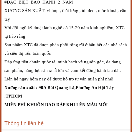
#ĐẶC_BIỆT_BẢO_HÀNH_2_NĂM
XƯỞNG SẢN XUẤT- ví bóp , thắt lưng , túi đeo , móc khoá , cầm
tay
Với đội ngũ kỹ thuật lành nghề có 15-20 năm kinh nghiệm, XTC
tự hào rằng
Sản phẩm XTC đã được phân phối rộng rãi ở hầu hết các nhà sách
và siêu thị trên toàn quốc
Đáp ứng tiêu chuẩn quốc tế, minh bạch về nguồn gốc, đa dạng
sản phẩm, năng lực sản xuất lớn và cam kết đồng hành lâu dài.
Liên hệ ngay hôm nay để được hỗ trợ tư vấn miễn phí nhé!
Xưởng sản xuất : 90A Bùi Quang Là,Phường An Hội Tây
,TPHCM
MIỄN PHÍ KHUÔN DAO DẬP KHI LÊN MẪU MỚI
Thông tin liên hệ