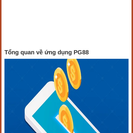
Tổng quan về ứng dụng PG88