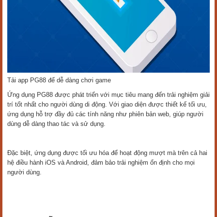
Tải app PG88 để dễ dàng chơi game
Ứng dụng PG88 được phát triển với mục tiêu mang đến trải nghiệm giải
trí tốt nhất cho người dùng di động. Với giao diện được thiết kế tối ưu,
ứng dụng hỗ trợ đầy đủ các tính năng như phiên bản web, giúp người
dùng dễ dàng thao tác và sử dụng.
Đặc biệt, ứng dụng được tối ưu hóa để hoạt động mượt mà trên cả hai
hệ điều hành iOS và Android, đảm bảo trải nghiệm ổn định cho mọi
người dùng.