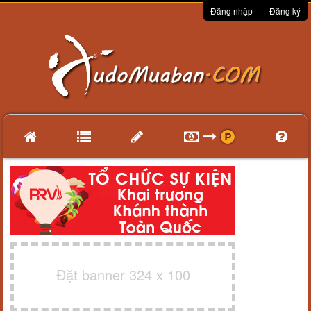
Đăng nhập
Đăng ký
Đặt banner 324 x 100