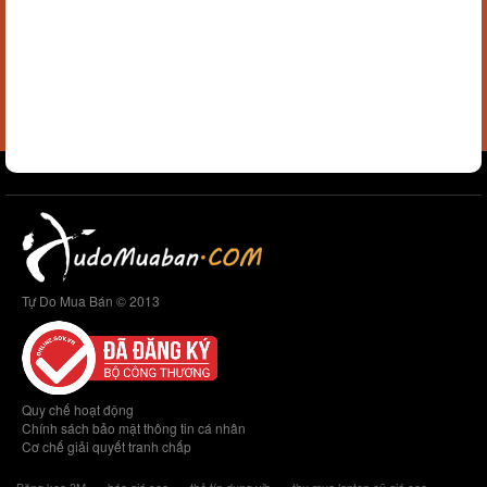
Tự Do Mua Bán © 2013
Quy chế hoạt động
Chính sách bảo mật thông tin cá nhân
Cơ chế giải quyết tranh chấp