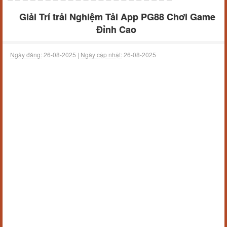
Giải Trí trải Nghiệm Tải App PG88 Chơi Game
Đỉnh Cao
Ngày đăng:
26-08-2025 |
Ngày cập nhật:
26-08-2025