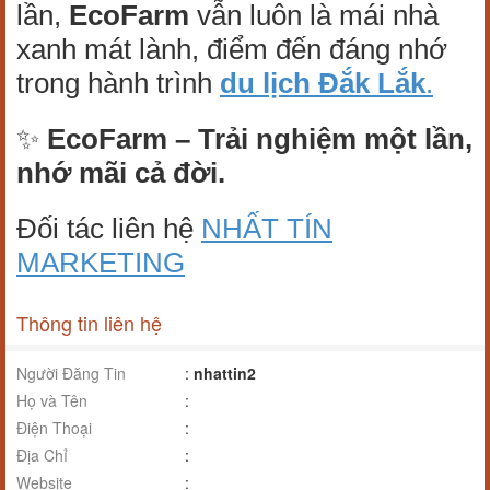
lần,
EcoFarm
vẫn luôn là mái nhà
xanh mát lành, điểm đến đáng nhớ
trong hành trình
du lịch Đắk Lắk
.
✨
EcoFarm – Trải nghiệm một lần,
nhớ mãi cả đời.
Đối tác liên hệ
NHẤT TÍN
MARKETING
Thông tin liên hệ
Người Đăng Tin
:
nhattin2
Họ và Tên
:
Điện Thoại
:
Địa Chỉ
:
Website
: