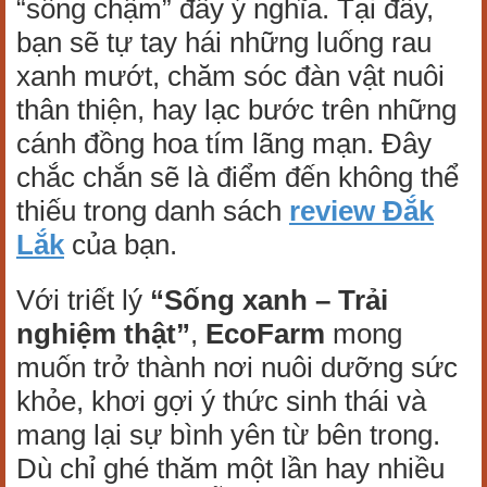
“sống chậm” đầy ý nghĩa. Tại đây,
bạn sẽ tự tay hái những luống rau
xanh mướt, chăm sóc đàn vật nuôi
thân thiện, hay lạc bước trên những
cánh đồng hoa tím lãng mạn. Đây
chắc chắn sẽ là điểm đến không thể
thiếu trong danh sách
review Đắk
Lắk
của bạn.
Với triết lý
“Sống xanh – Trải
nghiệm thật”
,
EcoFarm
mong
muốn trở thành nơi nuôi dưỡng sức
khỏe, khơi gợi ý thức sinh thái và
mang lại sự bình yên từ bên trong.
Dù chỉ ghé thăm một lần hay nhiều