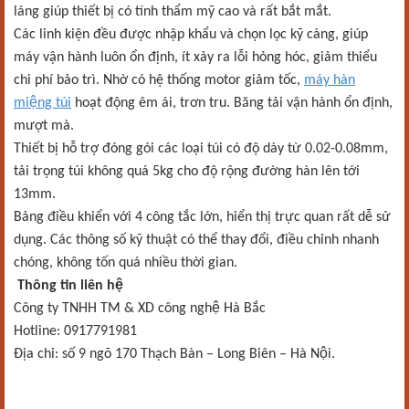
láng giúp thiết bị có tính thẩm mỹ cao và rất bắt mắt.
Các linh kiện đều được nhập khẩu và chọn lọc kỹ càng, giúp
máy vận hành luôn ổn định, ít xảy ra lỗi hỏng hóc, giảm thiểu
chi phí bảo trì.
Nhờ có hệ thống motor giảm tốc,
máy hàn
miệng túi
hoạt động êm ái, trơn tru. Băng tải vận hành ổn định,
mượt mà.
Thiết bị hỗ trợ đóng gói các loại túi có độ dày từ 0.02-0.08mm,
tải trọng túi không quá 5kg cho độ rộng đường hàn lên tới
13mm.
Bảng điều khiển với 4 công tắc lớn, hiển thị trực quan rất dễ sử
dụng. Các thông số kỹ thuật có thể thay đổi, điều chỉnh nhanh
chóng, không tốn quá nhiều thời gian.
Thông tin liên hệ
Công ty TNHH TM & XD công nghệ Hà Bắc
Hotline: 0917791981
Địa chỉ: số 9 ngõ 170 Thạch Bàn – Long Biên – Hà Nội.