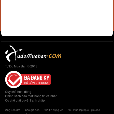
Tự Do Mua Bán © 2013
Quy chế hoạt động
Chính sách bảo mật thông tin cá nhân
Cơ chế giải quyết tranh chấp
Băng keo 3M
báo giá seo
thẻ tín dụng vib
thu mua laptop cũ giá cao