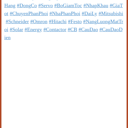
Hang
#DongCo
#Servo
#BoGiamToc
#NhapKhau
#GiaT
ot
#ChuyenPhanPhoi
#NhaPhanPhoi
#DaiLy
#Mitsubishi
#Schneider
#Omron
#Hitachi
#Festo
#NangLuongMatTr
oi
#Solar
#Energy
#Contactor
#CB
#CauDao
#CauDaoD
ien
Một số model tương tự:
DP-101-N-P, DP-102A-N, DP-102-N, DP-102A-N-P,
DP-102-N-P, DP-101A-N, DP-101A-N-P, DP-101, DP-
101ZA-K, DP-102-E-P, DP-101A, DP-101ZA-M,
DP102-J, DP-101A-E-P, DP-101ZA-P, DP-102-M, DP-
101A-E-P-J, DP-101Z-J, DP-102-M-P, DP101A-J, DP-
101Z-M, DP-102Z, DP-101A-M, DP-101Z-P, DP-
102ZA, DP-101A-M-P, DP-101ZP-J, DP-102ZA-K, DP-
101A-N-J, DP-102, DP-102ZA-P, DP-101A-N-P-J, DP-
102A, DP-102ZJ, DP-101-E-P, DP-102A-E-P, DP-102Z-
M, DP-101-J, DP-102A-E-P-J, DP-102Z-P, DP-101-M,