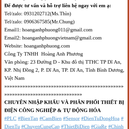
Để được tư vấn và hỗ trợ liên hệ ngay với em ạ:
Tel/zalo: 0931202712(Ms.Thìn)
Tel/zalo: 0906367585(Mr.Chung)
Email1: hoanganhphuong011@gmail.com
Email2: hoanganhphuongvietnam@gmail.com
Website: hoanganhphuong.com
Công Ty TNHH Hoàng Anh Phương
Văn phòng: 23 Đường D - Khu đô thị TTHC TP Dĩ An,
KP. Nhị Đồng 2, P. Dĩ An, TP. Dĩ An, Tỉnh Bình Dương,
Việt Nam
»»»»»»»»»»»»»»»»»»»»»»»»»»»»»»»»»»»»»»»»»»»»»»
»»»»»»»»»»»»»»»»»»»»»»»»»»»»»»
CHUYÊN NHẬP KHẨU VÀ PHÂN PHỐI THIẾT BỊ
ĐIỆN CÔNG NGHIỆP & TỰ ĐỘNG HÓA
#PLC
#BienTan
#CamBien
#Sensor
#DienTuDongHoa
#
DienTu
#ChuyenCungCap
#ThietBiDien
#GiaRe
#Chinh