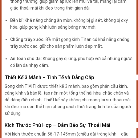
thông thường, giúp giảm áp lực lên mũi và tai, mang lại cảm
giác thoải mái khi đeo trong thời gian dài.
Bền bỉ:
Khả năng chống ăn mòn, không bị gỉ sét, không bị oxy
hóa, giúp gọng kính luôn sáng bóng như mới.
Chống trầy xước:
Bề mặt gọng kính Titan có khả năng chống
trầy xước cao, giữ cho sản phẩm luôn đẹp mắt.
An toàn cho da:
Không gây dị ứng, phù hợp với cả những người
có làn da nhạy cảm.
Thiết Kế 3 Mảnh – Tinh Tế và Đẳng Cấp
Gọng kính
TIAITI được thiết kế 3 mảnh, bao gồm phần cầu kính,
càng kính và bản lề, tạo nên một tổng thể hài hòa, chắc chắn và
dễ dàng điều chỉnh.
Thiết kế này không chỉ mang lại sự thoải mái
khi đeo mà còn thể hiện phong cách thời trang tinh tế của người
sử dụng.
Kích Thước Phù Hợp – Đảm Bảo Sự Thoải Mái
Với kích thước chuẩn 56-17-145mm (chiều dài tròng kính – cầu