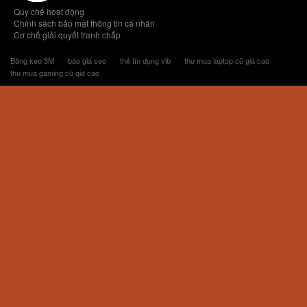
Quy chế hoạt động
Chính sách bảo mật thông tin cá nhân
Cơ chế giải quyết tranh chấp
Băng keo 3M
báo giá seo
thẻ tín dụng vib
thu mua laptop cũ giá cao
thu mua gaming cũ giá cao