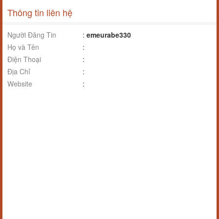
Thông tin liên hệ
Người Đăng Tin
:
emeurabe330
Họ và Tên
:
Điện Thoại
:
Địa Chỉ
:
Website
: