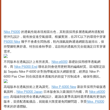
Nike P6000​​
的透氣性能表現相當出色，其鞋面採用多層透氣網布搭配精
密沖孔設計，能有效促進空氣循環。根據實測，在25℃以下的環境中穿著​​
P6000 Nike
​​ 幾乎不會產生悶熱感，鞋內濕氣能夠通過網眼迅速排出，保
持雙腳乾爽舒適。特別在春秋季節，這款鞋的透氣性完全能滿足日常穿著
需求。
不同版本在透氣設計上有所差異。​​
Nike-p6000​​
基礎款採用標準透氣網
布，而 ​​
Nike P6000 End​​
聯名款則會使用更輕薄的編織材質。區域限定款
如 ​​Sepatu Nike P-6000​​ 針對熱帶氣候加大網眼密度，經濟款 ​​Nike P-
6000 Pas Cher​​ 則在保證基本透氣性的前提下控制成本，確保性價比。
高端版本在透氣技術上更為講究。​​
Nike P-6000 New
​​ 新款常採用升級版透
氣面料，​​
Nike P6000 Japan​​
日本版會加入吸濕排汗內襯，而 ​​
Nike p6000
prm
​​ 高端線則使用全透氣內靴設計。建議在夏季高溫時選擇透氣性更強的
版本，並搭配透氣襪品，就能最大限度避免悶腳問題，享受
​​Nike. P6000
帶來的舒適體驗。