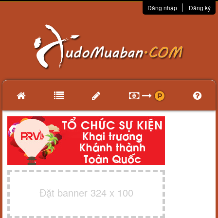
Đăng nhập
Đăng ký
Đặt banner 324 x 100