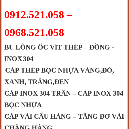
0912.521.058 –
0968.521.058
BU LÔNG ỐC VÍT THÉP – ĐỒNG -
INOX
304
CÁP
THÉP BỌC NHỰA VÀNG,ĐỎ,
XANH
,
TRẮNG,ĐEN
CÁP INOX 304 TRẦN – CÁP INOX 304
BỌC NHỰA
CÁP VẢI CẨU HÀNG – TĂNG ĐƠ VẢI
CHẰNG HÀNG