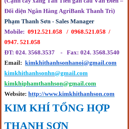
(Cạnh cây xăng Tân Tiến gần cầu Văn Điển –
Đối diện Ngân Hàng AgriBank Thanh Trì)
Phạm Thanh Sơn - Sales Manager
Mobile:
0912.521.058 / 0968.521.058 /
0947. 521.058
ĐT: 024. 3568.3537 - Fax: 024. 3568.3540
Email:
kimkhithanhsonhanoi@gmail.com
kimkhithanhsonhn@gmail.com
kimkhiphamthanhson@gmail.com
Website:
http://www.kimkhithanhson.com
KIM
KHÍ TỔNG HỢP
THANH SƠN