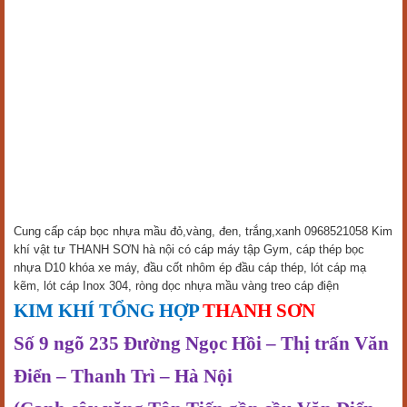
Cung cấp cáp bọc nhựa mầu đỏ,vàng, đen, trắng,xanh 0968521058 Kim
khí vật tư THANH SƠN hà nội có cáp máy tập Gym, cáp thép bọc
nhựa D10 khóa xe máy, đầu cốt nhôm ép đầu cáp thép, lót cáp mạ
kẽm, lót cáp Inox 304, ròng dọc nhựa mầu vàng treo cáp điện
KIM KHÍ TỔNG HỢP
THANH SƠN
Số 9 ngõ 235 Đường Ngọc Hồi – Thị trấn Văn
Điển – Thanh Trì – Hà Nội