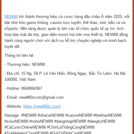
NEW88
trở thành thương hiệu cá cược hàng đầu châu Á năm 2025, nổi
bật nhờ kho game khủng: casino trực tuyến, thể thao, slot, bắn cá và
eSports. Nền tảng được quản lý bởi các tổ chức quốc tế uy tín, tích
hợp bảo mật đa lớp, giao diện mượt mà trên mọi thiết bị. NEW88 đồng
hành cùng người chơi với dịch vụ hỗ trợ chuyên nghiệp và minh bạch
tuyệt đối.
Thông tin liên hệ:
- Thương hiệu: NEW88
- Địa chỉ: 15 Ng. 59 P. Lê Văn Hiến, Đông Ngạc, Bắc Từ Liêm, Hà Nội
100000, Việt Nam
- Hotline: 0668994367
- Email: new880zcom@gmail.com
- Website:
https://new880z.com/
Hastags: #NEW88 #nhacaiNEW88 #casinoNEW88 #thethaoNEW88
#xosoNEW88 #nohuNEW88 #dangnhapNEW88 #dangkyNEW88
#CáCượcOnlineNEW88 #ChơiLàThắngCùngNEW88
#TrảiNghiệmCùngNEW88 #GiảiTríĐỉnhCaoNEW88