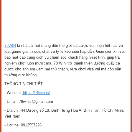
78WIN
là nhà cái hot mang đến thế giới cá cược vui nhộn hết nấc với
loạt game giải trí cực chất và tỷ lệ kèo siêu hấp dẫn. Giao diện xịn sò,
bảo mật cao cùng dịch vụ chăm sóc khách hàng nhiệt tình, giúp trải
nghiệm chơi luôn mượt mà. 78 WIN trở thành thiên đường quẩy cá
cược cho anh em đam mê thử thách, vừa chơi vừa vui mà còn săn
thưởng cực khủng.
THÔNG TIN CHI TIẾT:
- Website:
https://78win.is/
- Email: 78winis@gmail.com
- Địa chỉ: 44 Đường số 18, Bình Hưng Hoà A, Bình Tân, Hồ Chí Minh,
Việt Nam
- Hotline: 0912557226