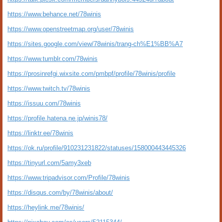
https://www.behance.net/78winis
https://www.openstreetmap.org/user/78winis
https://sites.google.com/view/78winis/trang-ch%E1%BB%A7
https://www.tumblr.com/78winis
https://prosinrefgi.wixsite.com/pmbpf/profile/78winis/profile
https://www.twitch.tv/78winis
https://issuu.com/78winis
https://profile.hatena.ne.jp/winis78/
https://linktr.ee/78winis
https://ok.ru/profile/910231231822/statuses/158000443445326
https://tinyurl.com/5amy3xeb
https://www.tripadvisor.com/Profile/78winis
https://disqus.com/by/78winis/about/
https://heylink.me/78winis/