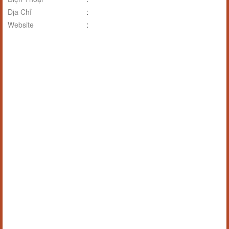
Địa Chỉ
:
Website
: