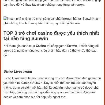
bạn theo dõi và thao tác nhanh chóng trong từng ván cược.
Khám
phá những trò chơi sòng bài chất lượng nhất tại Sunwin
TOP 3 trò chơi casino được yêu thích nhất
tại nền tảng Sunwin
Khi tham gia danh mục
Casino
tại cổng game Sunwin, khách hàng sẽ
được trải nghiệm hàng loạt siêu phẩm hấp dẫn và thú vị. Cụ thể bao
gồm:
Sicbo Livestream
Sicbo Livestream là một trong những trò chơi được đông đảo game thủ
yêu thích tại
Casino
Sunwin. Đây là biến thể của trò xúc xắc truyền
thống, trong đó điểm nổi bật nhất là quá trình chơi game sẽ được phát
trực tiếp, giúp người tham gia dễ dàng quan sát mọi hành động của
dealer và cảm nhận sự hồi hộp đến nghẹt thở.