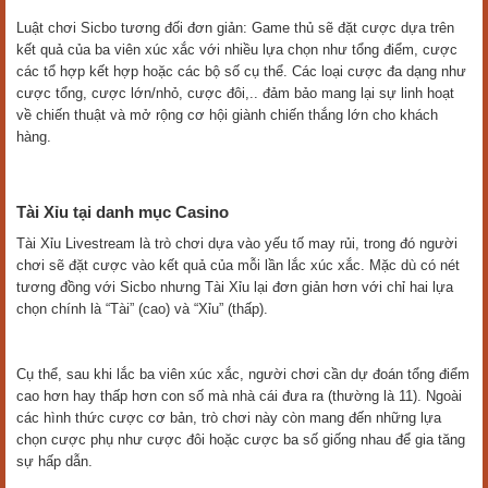
Luật chơi Sicbo tương đối đơn giản: Game thủ sẽ đặt cược dựa trên
kết quả của ba viên xúc xắc với nhiều lựa chọn như tổng điểm, cược
các tổ hợp kết hợp hoặc các bộ số cụ thể. Các loại cược đa dạng như
cược tổng, cược lớn/nhỏ, cược đôi,.. đảm bảo mang lại sự linh hoạt
về chiến thuật và mở rộng cơ hội giành chiến thắng lớn cho khách
hàng.
Tài Xỉu tại danh mục Casino
Tài Xỉu Livestream là trò chơi dựa vào yếu tố may rủi, trong đó người
chơi sẽ đặt cược vào kết quả của mỗi lần lắc xúc xắc. Mặc dù có nét
tương đồng với Sicbo nhưng Tài Xỉu lại đơn giản hơn với chỉ hai lựa
chọn chính là “Tài” (cao) và “Xỉu” (thấp).
Cụ thể, sau khi lắc ba viên xúc xắc, người chơi cần dự đoán tổng điểm
cao hơn hay thấp hơn con số mà nhà cái đưa ra (thường là 11). Ngoài
các hình thức cược cơ bản, trò chơi này còn mang đến những lựa
chọn cược phụ như cược đôi hoặc cược ba số giống nhau để gia tăng
sự hấp dẫn.