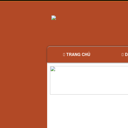
TRANG CHỦ
D