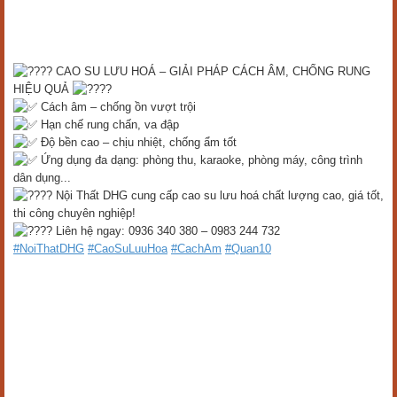
CAO SU LƯU HOÁ – GIẢI PHÁP CÁCH ÂM, CHỐNG RUNG
HIỆU QUẢ
Cách âm – chống ồn vượt trội
Hạn chế rung chấn, va đập
Độ bền cao – chịu nhiệt, chống ẩm tốt
Ứng dụng đa dạng: phòng thu, karaoke, phòng máy, công trình
dân dụng...
Nội Thất DHG cung cấp cao su lưu hoá chất lượng cao, giá tốt,
thi công chuyên nghiệp!
Liên hệ ngay: 0936 340 380 – 0983 244 732
#NoiThatDHG
#CaoSuLuuHoa
#CachAm
#Quan10