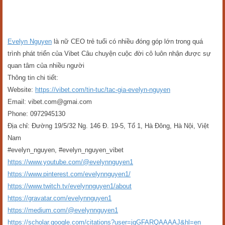
Evelyn Nguyen
là nữ CEO trẻ tuổi có nhiều đóng góp lớn trong quá
trình phát triển của Vibet Câu chuyện cuộc đời cô luôn nhận được sự
quan tâm của nhiều người
Thông tin chi tiết:
Website:
https://vibet.com/tin-tuc/tac-gia-evelyn-nguyen
Email: vibet.com@gmai.com
Phone: 0972945130
Địa chỉ: Đường 19/5/32 Ng. 146 Đ. 19-5, Tổ 1, Hà Đông, Hà Nội, Việt
Nam
#evelyn_nguyen, #evelyn_nguyen_vibet
https://www.youtube.com/@evelynnguyen1
https://www.pinterest.com/evelynnguyen1/
https://www.twitch.tv/evelynnguyen1/about
https://gravatar.com/evelynnguyen1
https://medium.com/@evelynnguyen1
https://scholar.google.com/citations?user=jqGFARQAAAAJ&hl=en