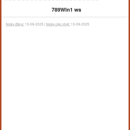
789Win1 ws
Ngày đăng:
13-09-2025 |
Ngày cập nhật:
13-09-2025