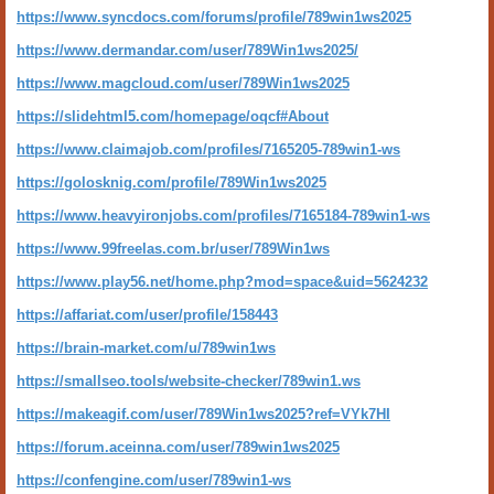
https://www.syncdocs.com/forums/profile/789win1ws2025
https://www.dermandar.com/user/789Win1ws2025/
https://www.magcloud.com/user/789Win1ws2025
https://slidehtml5.com/homepage/oqcf#About
https://www.claimajob.com/profiles/7165205-789win1-ws
https://golosknig.com/profile/789Win1ws2025
https://www.heavyironjobs.com/profiles/7165184-789win1-ws
https://www.99freelas.com.br/user/789Win1ws
https://www.play56.net/home.php?mod=space&uid=5624232
https://affariat.com/user/profile/158443
https://brain-market.com/u/789win1ws
https://smallseo.tools/website-checker/789win1.ws
https://makeagif.com/user/789Win1ws2025?ref=VYk7HI
https://forum.aceinna.com/user/789win1ws2025
https://confengine.com/user/789win1-ws