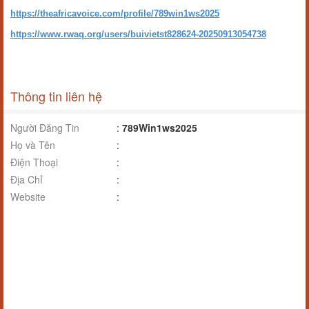
https://theafricavoice.com/profile/789win1ws2025
https://www.rwaq.org/users/buivietst828624-20250913054738
Thông tin liên hệ
Người Đăng Tin
:
789Win1ws2025
Họ và Tên
:
Điện Thoại
:
Địa Chỉ
:
Website
: