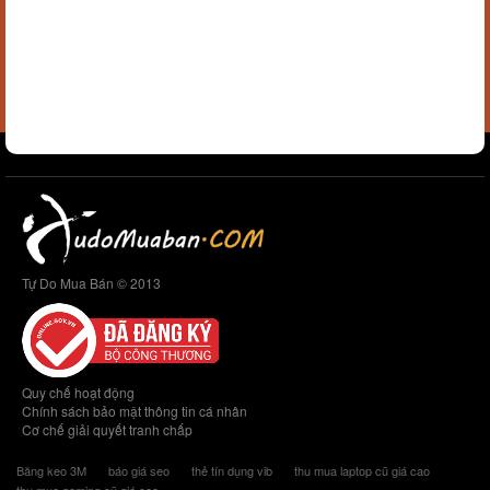
Tự Do Mua Bán © 2013
Quy chế hoạt động
Chính sách bảo mật thông tin cá nhân
Cơ chế giải quyết tranh chấp
Băng keo 3M
báo giá seo
thẻ tín dụng vib
thu mua laptop cũ giá cao