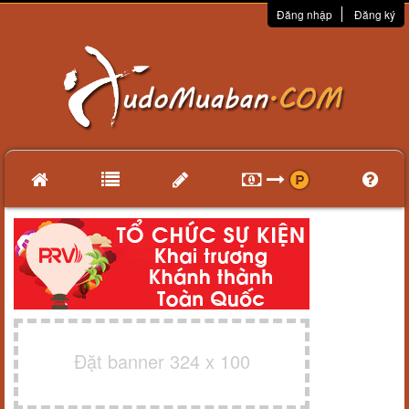
Đăng nhập
Đăng ký
Đặt banner 324 x 100