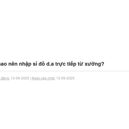
sao nên nhập sỉ đồ d.a trực tiếp từ xưởng?
 đăng:
13-09-2025 |
Ngày cập nhật:
13-09-2025