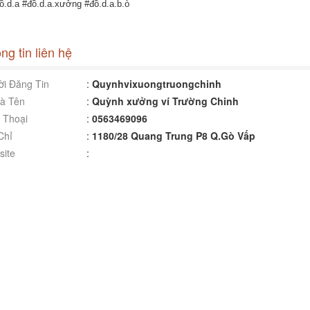
đồ.d.a #đồ.d.a.xưởng #đồ.d.a.b.ò
ng tin liên hệ
i Đăng Tin
:
Quynhvixuongtruongchinh
à Tên
:
Quỳnh xưởng ví Trường Chinh
 Thoại
:
0563469096
Chỉ
:
1180/28 Quang Trung P8 Q.Gò Vấp
ite
: