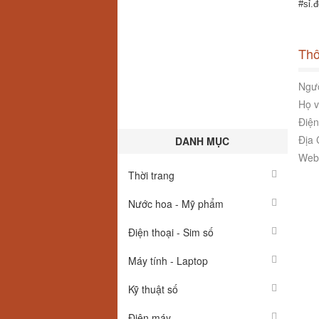
#sỉ.
Thô
Ngườ
Họ v
Điện
Địa 
DANH MỤC
Webs
Thời trang
Nước hoa - Mỹ phẩm
Điện thoại - Sim số
Máy tính - Laptop
Kỹ thuật số
Điện máy