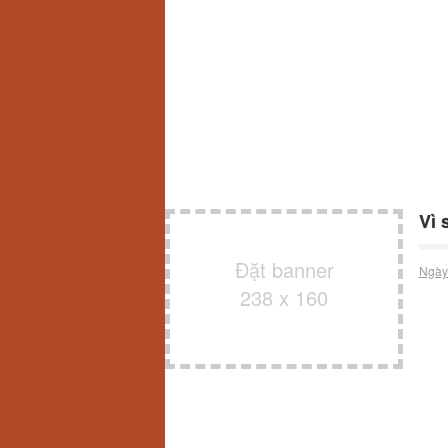
Vì 
Đặt banner
Ngày
238 x 160