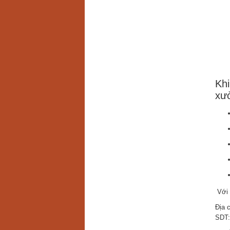
Khi
xư
Với 
Địa 
SDT: