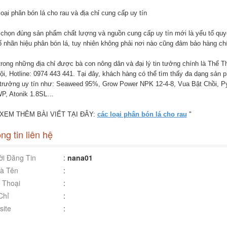
oại phân bón lá cho rau và địa chỉ cung cấp uy tín
 chọn đúng sản phẩm chất lượng và nguồn cung cấp uy tín mới là yếu tố quyế
ố nhãn hiệu phân bón lá, tuy nhiên không phải nơi nào cũng đảm bảo hàng ch
trong những địa chỉ được bà con nông dân và đại lý tin tưởng chính là Thể 
ội, Hotline: 0974 443 441. Tại đây, khách hàng có thể tìm thấy đa dạng sản 
 trưởng uy tín như: Seaweed 95%, Grow Power NPK 12-4-8, Vua Bật Chồi, P
P, Atonik 1.8SL…
XEM THÊM BÀI VIẾT TẠI ĐÂY:
các loại phân bón lá cho rau
"
ng tin liên hệ
i Đăng Tin
:
nana01
à Tên
:
 Thoại
:
Chỉ
:
ite
: