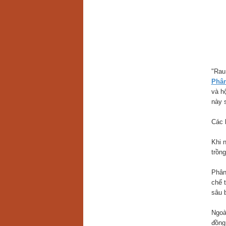
"Rau 
Phâ
và hộ
này s
Các l
Khi 
trồng
Phân
chế 
sâu b
Ngoà
đồng 