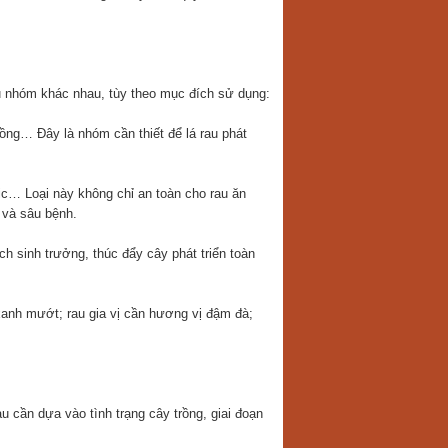
ều nhóm khác nhau, tùy theo mục đích sử dụng:
đồng… Đây là nhóm cần thiết để lá rau phát
vic… Loại này không chỉ an toàn cho rau ăn
t và sâu bệnh.
 sinh trưởng, thúc đẩy cây phát triển toàn
 xanh mướt; rau gia vị cần hương vị đậm đà;
u cần dựa vào tình trạng cây trồng, giai đoạn