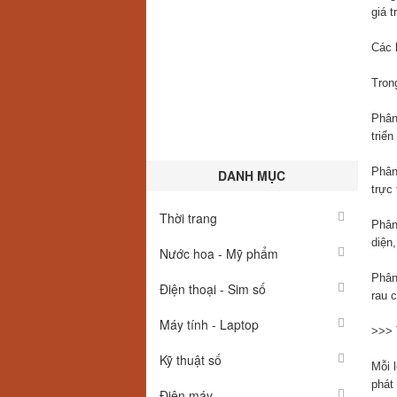
giá t
Các 
Tron
Phân
triển
Phân
DANH MỤC
trực 
Thời trang
Phân
diện,
Nước hoa - Mỹ phẩm
Phân
Điện thoại - Sim số
rau 
Máy tính - Laptop
>>>
Kỹ thuật số
Mỗi l
phát 
Điện máy