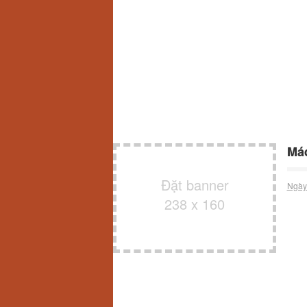
Má
Đặt banner
Ngày
238 x 160