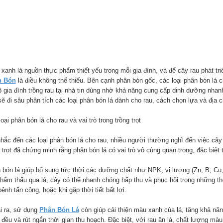
xanh là nguồn thực phẩm thiết yếu trong mỗi gia đình, và để cây rau phát triể
n Bón
là điều không thể thiếu. Bên cạnh phân bón gốc, các loại phân bón lá
 gia đình trồng rau tại nhà tin dùng nhờ khả năng cung cấp dinh dưỡng nhanh,
ẽ đi sâu phân tích các loại phân bón lá dành cho rau, cách chọn lựa và địa 
oại phân bón lá cho rau và vai trò trong trồng trọt
nhắc đến các loại phân bón lá cho rau, nhiều người thường nghĩ đến việc cây 
 trọt đã chứng minh rằng phân bón lá có vai trò vô cùng quan trọng, đặc biệt 
 bón lá giúp bổ sung tức thời các dưỡng chất như NPK, vi lượng (Zn, B, Cu
thẩm thấu qua lá, cây có thể nhanh chóng hấp thu và phục hồi trong những thờ
ệnh tấn công, hoặc khi gặp thời tiết bất lợi.
i ra, sử dụng
Phân Bón Lá
còn giúp cải thiện màu xanh của lá, tăng khả năn
đều và rút ngắn thời gian thu hoạch. Đặc biệt, với rau ăn lá, chất lượng màu