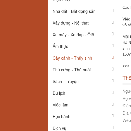
Các l
Nhà đất - Bất động sản
Việc
Xây dựng - Nội thất
vô s
Xe máy - Xe đạp - Ôtô
Một 
Hà N
Ẩm thực
sinh
150W
Cây cảnh - Thủy sinh
>>> 
Thú cưng - Thú nuôi
Thô
Sách - Truyện
Ngườ
Du lịch
Họ v
Việc làm
Điện
Địa 
Học hành
Webs
Dịch vụ