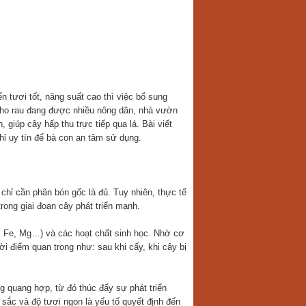
n tươi tốt, năng suất cao thì việc bổ sung
 cho rau đang được nhiều nông dân, nhà vườn
 giúp cây hấp thu trực tiếp qua lá. Bài viết
chỉ uy tín để bà con an tâm sử dụng.
chỉ cần phân bón gốc là đủ. Tuy nhiên, thực tế
trong giai đoạn cây phát triển mạnh.
, Fe, Mg…) và các hoạt chất sinh học. Nhờ cơ
i điểm quan trọng như: sau khi cấy, khi cây bị
g quang hợp, từ đó thúc đẩy sự phát triển
 sắc và độ tươi ngon là yếu tố quyết định đến