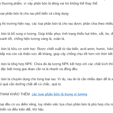
rị thương phẩm, vì vậy phân bón lá đóng vai trò không thể thay thế.
loại phân bón lá cho rau phổ biến và công dụng
g thị trường hiện nay, các loại phân bón lá cho rau được phân chia theo nhi
 bón lá bổ sung vi lượng: Giúp khắc phục tình trạng thiếu hụt kẽm, sắt, bo, 
 xanh tốt, chống hiện tượng vàng lá, xoăn lá.
 bón lá hữu cơ sinh học: Được chiết xuất từ tảo biển, acid amin, humic, ful
tiếp mà còn cải thiện sức đề kháng, giúp cây chống chịu tốt hơn với thời tiế
 bón lá tổng hợp NPK: Chứa đủ đa lượng NPK kết hợp với các chất kích thích
 đặc biệt trong giai đoạn cần ra lá nhanh và đồng đều.
 bón lá chuyên dụng cho từng loại rau: Ví dụ, rau ăn lá cần nhiều đạm để lá
củ quả cần dưỡng chất để củ chắc, quả to.
 THAM KHẢO THÊM:
các loại phân bón lá trung vi lượng
oại đều có ưu điểm riêng, tuy nhiên việc lựa chọn phân bón lá phù hợp cho ra
triển và điều kiện đất, khí hậu.